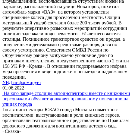
злоумышленник, воспользовавшись отсутствием людей на
парковке, расположенной на улице Новаторов, похитил
автомобиль марки «ВАЗ», на котором установлены
специальные колеса для проселочной местности. Общий
материальный ущерб составил более 200 тысяч рублей. В
результате оперативно-розыскных мероприятий сотрудники
полиции задержали подозреваемого – 61-летнего жителя
столицы. Похищенное транспортное средство он продал, а
полученными денежными средствами распорядился по
своему усмотрению. Следствием ОМВД России по
Обручевскому району возбуждено уголовное дело по
признакам преступления, предусмотренного частью 2 статьи
158 УК РФ «Кража». В отношении подозреваемого избрана
мера пресечения в виде подписки о невыезде и надлежащем
поведении.
УВД информирует
01.06.2022
На юго-западе столицы автоинспекторы вместе с книжными
персонажами обучают дошколят правильному поведению на
улицах города
Госавтоинспекторы ЮЗАО города Москвы совместно с
воспитателями, выступающими в роли книжных героев,
организовали театрализованное представление по Правилам
дорожного движения для воспитанников детского сада
«Сказка».