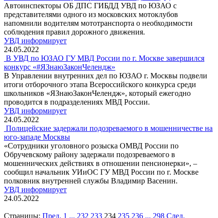
Автоинспекторы ОБ ДПС ГИБДД УВД по ЮЗАО с
представителями одного из московских мотоклубов
напомнили водителям мототранспорта о необходимости
соблюдения правил дорожного движения.
УВД информирует
24.05.2022
В УВД по ЮЗАО ГУ МВД России по г. Москве завершился
конкурс «#ЯЗнаюЗаконЧелендж»
В Управлении внутренних дел по ЮЗАО г. Москвы подвели
итоги отборочного этапа Всероссийского конкурса среди
школьников «ЯЗнаюЗаконЧелендж», который ежегодно
проводится в подразделениях МВД России.
УВД информирует
24.05.2022
Полицейские задержали подозреваемого в мошенничестве на
юго-западе Москвы
«Сотрудники уголовного розыска ОМВД России по
Обручевскому району задержали подозреваемого в
мошеннических действиях в отношении пенсионерки», –
сообщил начальник УИиОС ГУ МВД России по г. Москве
полковник внутренней службы Владимир Васенин.
УВД информирует
24.05.2022
Страницы:
Пред.
1
...
232
233
234
235
236
...
298
След.