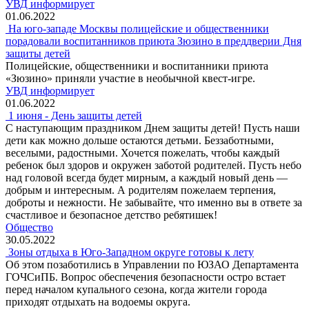
УВД информирует
01.06.2022
На юго-западе Москвы полицейские и общественники
порадовали воспитанников приюта Зюзино в преддверии Дня
защиты детей
Полицейские, общественники и воспитанники приюта
«Зюзино» приняли участие в необычной квест-игре.
УВД информирует
01.06.2022
1 июня - День защиты детей
С наступающим праздником Днем защиты детей! Пусть наши
дети как можно дольше остаются детьми. Беззаботными,
веселыми, радостными. Хочется пожелать, чтобы каждый
ребенок был здоров и окружен заботой родителей. Пусть небо
над головой всегда будет мирным, а каждый новый день —
добрым и интересным. А родителям пожелаем терпения,
доброты и нежности. Не забывайте, что именно вы в ответе за
счастливое и безопасное детство ребятишек!
Общество
30.05.2022
Зоны отдыха в Юго-Западном округе готовы к лету
Об этом позаботились в Управлении по ЮЗАО Департамента
ГОЧСиПБ. Вопрос обеспечения безопасности остро встает
перед началом купального сезона, когда жители города
приходят отдыхать на водоемы округа.