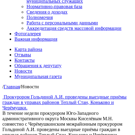
муниципальных служащих
Нормативно-правовая база
Сведения о доходах
Полномочия
Работа с персональными данными
Аккредитация средств массовой информации
Фотогалерея
Важная информация
Карта района
Отзывы
Контакты
Обращения к депутату
Новости
Муниципальная газета
/
Главная
/
Новости
Прокурором Гольдиной А.И. проведены выездные приёмы
граждан в управах районов Теплый Стан, Коньково и
Черёмушки.
В течение недели прокурором Юго-Западного
административного округа Москвы Киселёвым М.Н.
совместно с Черёмушкинским межрайонным прокурором
Гольдиной А.И. проведены выездные приёмы граждан в
управах районов Теплый Стан, Коньково и Черёмушки.