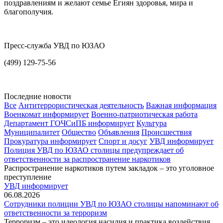
поздравлениям и желают семье Егиян здоровья, мира и
благополучия.
Пресс-служба УВД по ЮЗАО
(499) 129-75-56
Последние новости
Все
Антитеррористическая деятельность
Важная информация
Военкомат информирует
Военно-патриотическая работа
Департамент ГОЧСиПБ информирует
Культура
Муниципалитет
Общество
Объявления
Происшествия
Прокуратура информирует
Спорт и досуг
УВД информирует
Полиция УВД по ЮЗАО столицы предупреждает об
ответственности за распространение наркотиков
Распространение наркотиков путем закладок – это уголовное
преступление
УВД информирует
06.08.2026
Сотрудники полиции УВД по ЮЗАО столицы напоминают об
ответственности за терроризм
Терроризм – это идеология насилия и практика воздействия