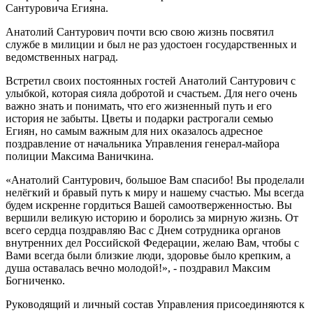
Сантуровича Егияна.
Анатолий Сантурович почти всю свою жизнь посвятил
службе в милиции и был не раз удостоен государственных и
ведомственных наград.
Встретил своих постоянных гостей Анатолий Сантурович с
улыбкой, которая сияла добротой и счастьем. Для него очень
важно знать и понимать, что его жизненный путь и его
история не забыты. Цветы и подарки растрогали семью
Егиян, но самым важным для них оказалось адресное
поздравление от начальника Управления генерал-майора
полиции Максима Ваничкина.
«Анатолий Сантурович, большое Вам спасибо! Вы проделали
нелёгкий и бравый путь к миру и нашему счастью. Мы всегда
будем искренне гордиться Вашей самоотверженностью. Вы
вершили великую историю и боролись за мирную жизнь. От
всего сердца поздравляю Вас с Днем сотрудника органов
внутренних дел Российской Федерации, желаю Вам, чтобы с
Вами всегда были близкие люди, здоровье было крепким, а
душа оставалась вечно молодой!», - поздравил Максим
Богниченко.
Руководящий и личный состав Управления присоединяются к