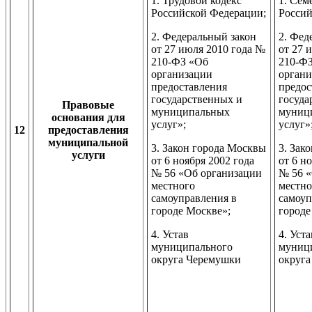
1. Трудовой кодекс
1. Сем
Российской Федерации;
Россий
2. Федеральный закон
2. Фед
от 27 июля 2010 года №
от 27 
210-ФЗ «Об
210-Ф
организации
органи
предоставления
предос
государственных и
госуда
Правовые
муниципальных
муниц
основания для
услуг»;
услуг»
12
предоставления
муниципальной
3. Закон города Москвы
3. Зак
услуги
от 6 ноября 2002 года
от 6 н
№ 56 «Об организации
№ 56 «
местного
местно
самоуправления в
самоуп
городе Москве»;
городе
4. Устав
4. Уста
муниципального
муниц
округа Черемушки
округ