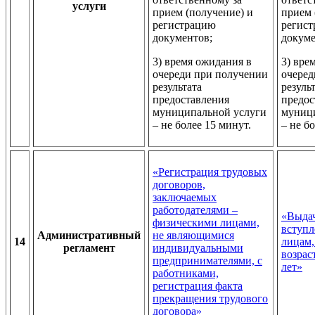
услуги
прием (получение) и
прием 
регистрацию
регис
документов;
докуме
3) время ожидания в
3) вре
очереди при получении
очеред
результата
резуль
предоставления
предос
муниципальной услуги
муниц
– не более 15 минут.
– не б
«Регистрация трудовых
договоров,
заключаемых
работодателями –
«Выдач
физическими лицами,
вступл
Административный
не являющимися
14
лицам,
регламент
индивидуальными
возрас
предпринимателями, с
лет»
работниками,
регистрация факта
прекращения трудового
договора»