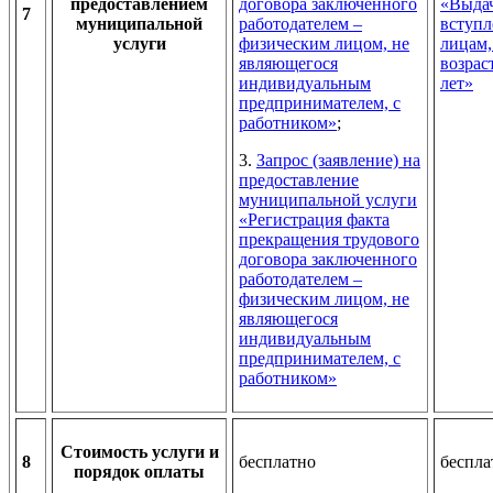
предоставлением
договора заключенного
«Выдач
7
муниципальной
работодателем –
вступл
услуги
физическим лицом, не
лицам,
являющегося
возрас
индивидуальным
лет»
предпринимателем, с
работником»
;
3.
Запрос (заявление) на
предоставление
муниципальной услуги
«Регистрация факта
прекращения трудового
договора заключенного
работодателем –
физическим лицом, не
являющегося
индивидуальным
предпринимателем, с
работником»
Стоимость услуги и
8
бесплатно
беспла
порядок оплаты