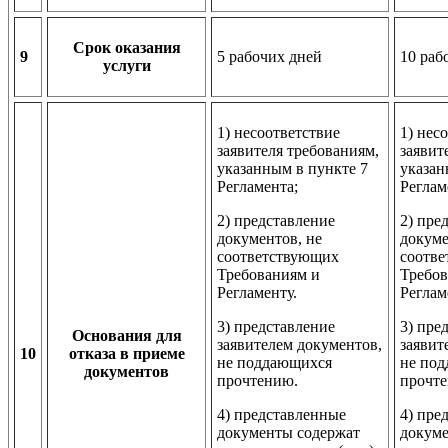
Срок оказания
9
5 рабочих дней
10 раб
услуги
1) несоответствие
1) нес
заявителя требованиям,
заявит
указанным в пункте 7
указан
Регламента;
Реглам
2) представление
2) пре
документов, не
докуме
соответствующих
соотв
Требованиям и
Требов
Регламенту.
Реглам
3) представление
3) пре
Основания для
заявителем документов,
заявит
10
отказа в приеме
не поддающихся
не по
документов
прочтению.
прочт
4) представленные
4) пре
документы содержат
докуме