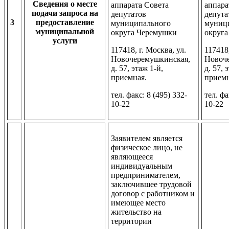
Сведения о месте
аппарата Совета
аппара
подачи запроса на
депутатов
депута
3
предоставление
муниципального
муниц
муниципальной
округа Черемушки
округ
услуги
117418, г. Москва, ул.
117418,
Новочеремушкинская,
Новоч
д. 57, этаж 1-й,
д. 57, 
приемная.
приемн
тел. факс: 8 (495) 332-
тел. фа
10-22
10-22
Заявителем является
физическое лицо, не
являющееся
индивидуальным
предпринимателем,
заключившее трудовой
договор с работником и
имеющее место
жительство на
территории