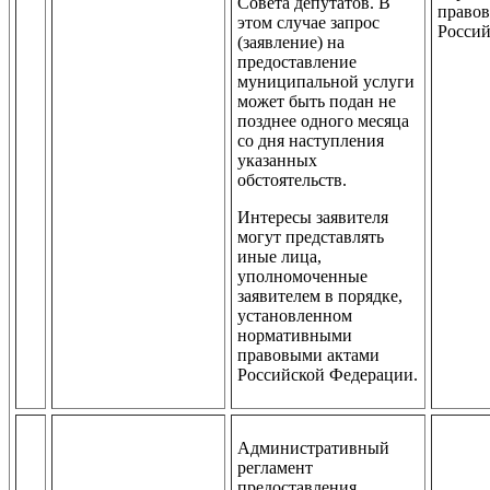
Совета депутатов. В
право
этом случае запрос
Россий
(заявление) на
предоставление
муниципальной услуги
может быть подан не
позднее одного месяца
со дня наступления
указанных
обстоятельств.
Интересы заявителя
могут представлять
иные лица,
уполномоченные
заявителем в порядке,
установленном
нормативными
правовыми актами
Российской Федерации.
Административный
регламент
предоставления