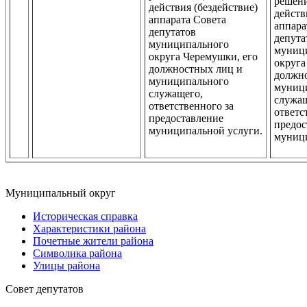
решени
действия (бездействие)
действ
аппарата Совета
аппара
депутатов
депута
муниципального
муниц
округа Черемушки, его
округа
должностных лиц и
должн
муниципального
муниц
служащего,
служащ
ответственного за
ответс
предоставление
предос
муниципальной услуги.
муници
Муниципальный округ
Историческая справка
Характеристики района
Почетные жители района
Символика района
Улицы района
Совет депутатов