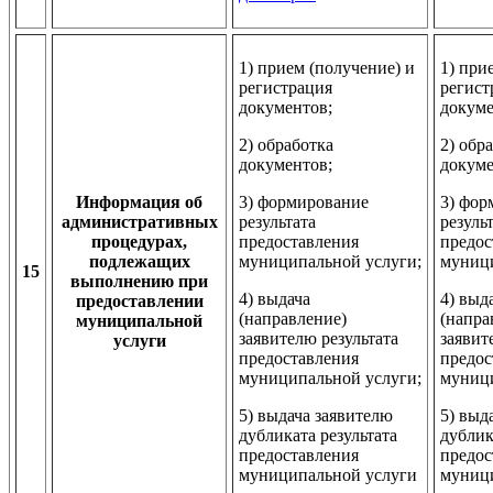
1) прием (получение) и
1) при
регистрация
регист
документов;
докуме
2) обработка
2) обр
документов;
докуме
Информация об
3) формирование
3) фор
административных
результата
резуль
процедурах,
предоставления
предос
подлежащих
муниципальной услуги;
муници
15
выполнению при
4) выдача
4) выд
предоставлении
(направление)
(напра
муниципальной
заявителю результата
заявит
услуги
предоставления
предос
муниципальной услуги;
муници
5) выдача заявителю
5) выд
дубликата результата
дублик
предоставления
предос
муниципальной услуги
муниц