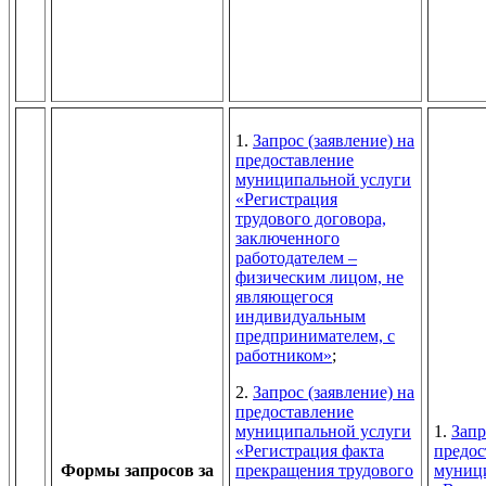
1.
Запрос (заявление) на
предоставление
муниципальной услуги
«Регистрация
трудового договора,
заключенного
работодателем –
физическим лицом, не
являющегося
индивидуальным
предпринимателем, с
работником»
;
2.
Запрос (заявление) на
предоставление
муниципальной услуги
1.
Запр
«Регистрация факта
предос
Формы запросов за
прекращения трудового
муниц