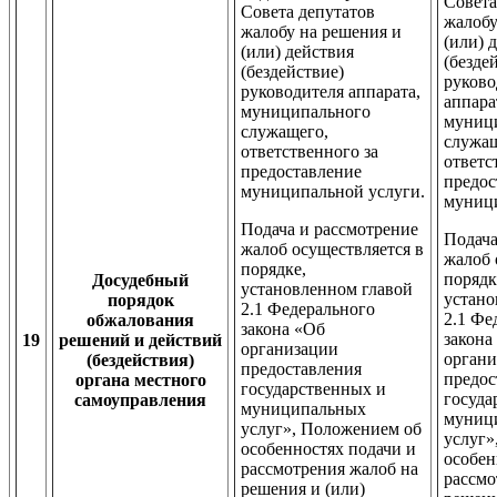
Совета
Совета депутатов
жалобу
жалобу на решения и
(или) 
(или) действия
(безде
(бездействие)
руков
руководителя аппарата,
аппара
муниципального
муниц
служащего,
служа
ответственного за
ответс
предоставление
предос
муниципальной услуги.
муници
Подача и рассмотрение
Подача
жалоб осуществляется в
жалоб 
порядке,
порядк
Досудебный
установленном главой
устано
порядок
2.1 Федерального
2.1 Фе
обжалования
закона «Об
закона
19
решений и действий
организации
органи
(бездействия)
предоставления
предос
органа местного
государственных и
госуда
самоуправления
муниципальных
муниц
услуг», Положением об
услуг»
особенностях подачи и
особен
рассмотрения жалоб на
рассмо
решения и (или)