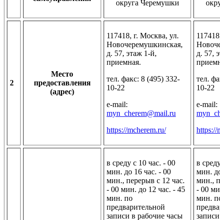
округа Черемушки
окр
117418, г. Москва, ул.
117418,
Новочеремушкинская,
Новоч
д. 57, этаж 1-й,
д. 57, 
приемная.
приемн
Место
тел. факс: 8 (495) 332-
тел. фа
2
предоставления
10-22
10-22
(адрес)
e-mail:
e-mail:
myn_cherem@mail.ru
myn_ch
https://mcherem.ru/
https:/
в среду с 10 час. - 00
в среду
мин. до 16 час. - 00
мин. до
мин., перерыв с 12 час.
мин., 
- 00 мин. до 12 час. - 45
- 00 ми
мин. по
мин. п
предварительной
предва
записи в рабочие часы
записи