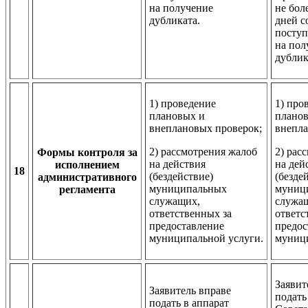
на получение
не бол
дубликата.
дней с
поступ
на пол
дублик
1) проведение
1) про
плановых и
плано
внеплановых проверок;
внепла
2) рассмотрения жалоб
2) рас
Формы контроля за
на действия
на дей
исполнением
18
(бездействие)
(безде
административного
муниципальных
муниц
регламента
служащих,
служа
ответственных за
ответс
предоставление
предос
муниципальной услуги.
муниц
Заявит
Заявитель вправе
подать
подать в аппарат