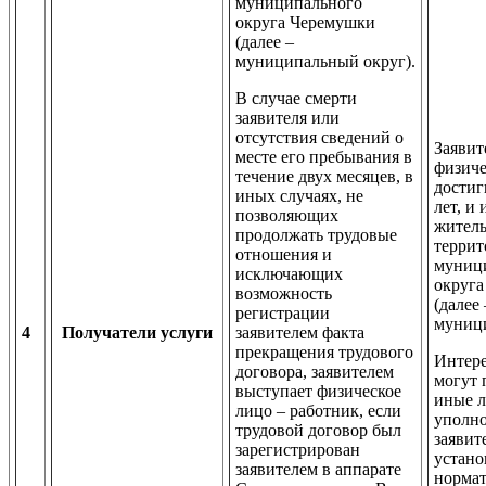
муниципального
округа Черемушки
(далее –
муниципальный округ).
В случае смерти
заявителя или
отсутствия сведений о
Заявит
месте его пребывания в
физиче
течение двух месяцев, в
достиг
иных случаях, не
лет, и
позволяющих
житель
продолжать трудовые
террит
отношения и
муниц
исключающих
округ
возможность
(далее 
регистрации
муници
4
Получатели услуги
заявителем факта
прекращения трудового
Интере
договора, заявителем
могут 
выступает физическое
иные л
лицо – работник, если
уполн
трудовой договор был
заявит
зарегистрирован
устан
заявителем в аппарате
норма