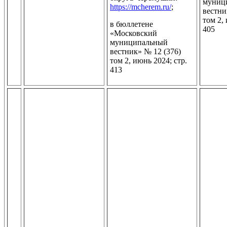
муниц
https://mcherem.ru/
;
вестни
том 2,
в бюллетене
405
«Московский
муниципальный
вестник» № 12 (376)
том 2, июнь 2024; стр.
413