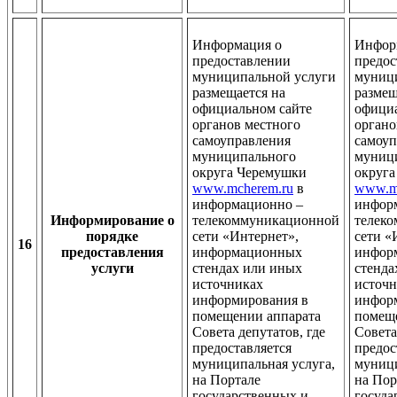
Информация о
Инфор
предоставлении
предос
муниципальной услуги
муниц
размещается на
размещ
официальном сайте
официа
органов местного
органо
самоуправления
самоуп
муниципального
муниц
округа Черемушки
округ
www.mcherem.ru
в
www.m
информационно –
инфор
Информирование о
телекоммуникационной
телек
порядке
сети «Интернет»,
сети «
16
предоставления
информационных
инфор
услуги
стендах или иных
стенда
источниках
источн
информирования в
инфор
помещении аппарата
помещ
Совета депутатов, где
Совета
предоставляется
предос
муниципальная услуга,
муници
на Портале
на Пор
государственных и
госуда