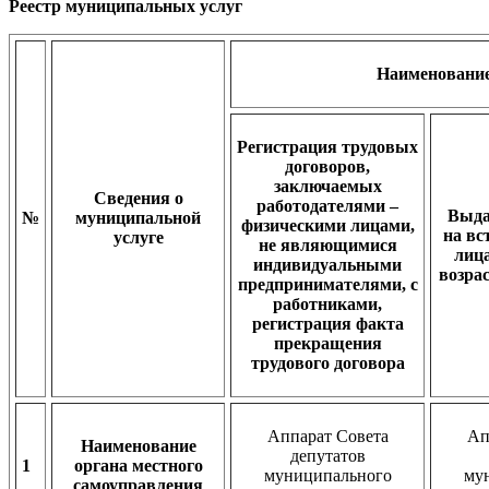
Реестр муниципальных услуг
Наименование
Регистрация трудовых
договоров,
заключаемых
Сведения о
работодателями –
Выда
№
муниципальной
физическими лицами,
на вс
услуге
не являющимися
лиц
индивидуальными
возра
предпринимателями, с
работниками,
регистрация факта
прекращения
трудового договора
Аппарат Совета
Ап
Наименование
депутатов
1
органа местного
муниципального
му
самоуправления