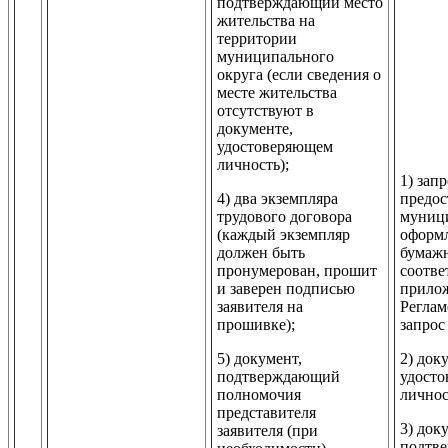
подтверждающий место
жительства на
территории
муниципального
округа (если сведения о
месте жительства
отсутствуют в
документе,
удостоверяющем
личность);
1) запр
4) два экземпляра
предос
трудового договора
муници
(каждый экземпляр
оформ
должен быть
бумажн
пронумерован, прошит
соотве
и заверен подписью
прило
заявителя на
Реглам
прошивке);
запрос
5) документ,
2) док
подтверждающий
удост
полномочия
личнос
представителя
3) док
заявителя (при
подтв