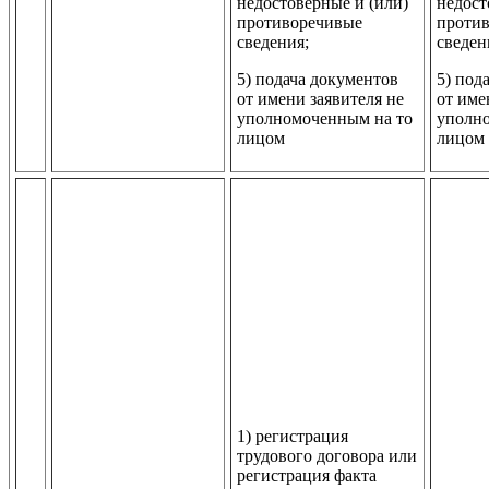
недостоверные и (или)
недост
противоречивые
проти
сведения;
сведен
5) подача документов
5) под
от имени заявителя не
от име
уполномоченным на то
уполн
лицом
лицом
1) регистрация
трудового договора или
регистрация факта