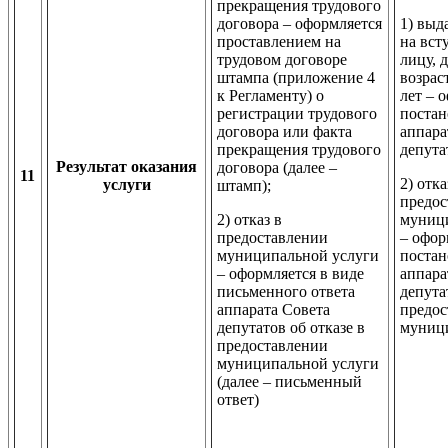
прекращения трудового
договора – оформляется
1) выд
проставлением на
на вст
трудовом договоре
лицу, 
штампа (приложение 4
возрас
к Регламенту) о
лет – 
регистрации трудового
поста
договора или факта
аппара
прекращения трудового
депута
Результат оказания
договора (далее –
11
2) отка
услуги
штамп);
предос
2) отказ в
муниц
предоставлении
– офор
муниципальной услуги
поста
– оформляется в виде
аппара
письменного ответа
депута
аппарата Совета
предос
депутатов об отказе в
муниц
предоставлении
муниципальной услуги
(далее – письменный
ответ)