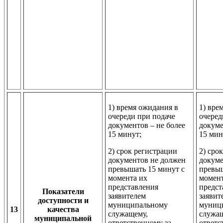
1) время ожидания в
1) вре
очереди при подаче
очеред
документов – не более
докуме
15 минут;
15 мин
2) срок регистрации
2) сро
документов не должен
докуме
превышать 15 минут с
превыш
момента их
момент
представления
предст
Показатели
заявителем
заявит
доступности и
муниципальному
муниц
13
качества
служащему,
служащ
муниципальной
ответственному за
ответс