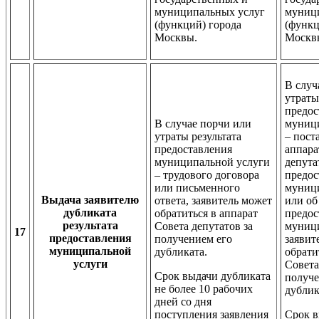
муниципальных услуг
муниц
(функций) города
(функц
Москвы.
Москв
В случ
утраты
предос
В случае порчи или
муниц
утраты результата
– пост
предоставления
аппара
муниципальной услуги
депута
– трудового договора
предос
или письменного
муниц
Выдача заявителю
ответа, заявитель может
или об
дубликата
обратиться в аппарат
предос
результата
Совета депутатов за
муници
17
предоставления
получением его
заявит
муниципальной
дубликата.
обрати
услуги
Совета
Срок выдачи дубликата
получе
не более 10 рабочих
дублик
дней со дня
поступления заявления
Срок в