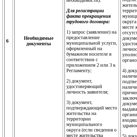
необходимости).
житель
Для регистрации
террит
факта прекращения
муниц
трудового договора:
округа
месте 
1) запрос (заявление) на
отсутс
предоставление
Необходимые
докуме
6
муниципальной услуги,
документы
удост
оформленный на
личнос
бумажном носителе в
уполн
соответствии с
органо
приложением 2 или 3 к
Регламенту;
4) док
наличи
2) документ,
подтв
удостоверяющий
наличи
личность заявителя;
причин
заключ
3) документ,
докуме
подтверждающий место
выдав
жительства на
органи
территории
входящ
муниципального
здраво
округа (если сведения о
месте жительства
5) док