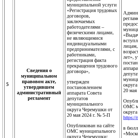
муниципальной услуги
«Регистрация трудовых
Админ
договоров,
реглам
заключаемых
предос
работодателями –
муниц
физическими лицами,
«Выдач
не являющимися
вступл
индивидуальными
лицам,
предпринимателями, с
возрас
работниками,
лет», 
регистрация факта
поста
прекращения трудового
аппара
Сведения о
договора»,
депута
муниципальном
муниц
правовом акте,
утвержден
5
округа
утвердившем
постановлением
20 мая
административный
аппарата Совета
регламент
депутатов
Опубли
муниципального
ОМС м
округа Черемушки от
округа
20 мая 2024 г. № 5-П
https:/
Опубликован на сайте
в бюлл
ОМС муниципального
«Моск
округа Черемушки: