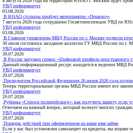
4 августа 2026 года на территории ЮЗАО г. Москвы будет про
УВД информирует
03.08.2026
В ЮЗАО столицы пройдет мероприятие «Пешеход»
7 августа 2026 года сотрудники Госавтоинспекции УВД по Ю
УВД информирует
03.08.2026
В Главном управлении МВД России по г. Москве подвели итоги
30 июля состоялось заседание коллегии ГУ МВД России по г. 
УВД информирует
30.07.2026
В России запущен сервис «Цифровой профиль иностранного 
Данный информационный ресурс находится в ведении МВД Ро
УВД информирует
29.07.2026
Президентом Российской Федерации 26 июня 2026 года подпи
Теперь территориальные органы МВД России имеют все законн
УВД информирует
29.07.2026
Рубрика «Спроси полицейского»: как получить защиту, если 
Отвечаем на важный вопрос, который волнует многих граждан,
УВД информирует
29.07.2026
Порядок действий при оформленном на ваше имя займе
Если у вас был установлен самозапрет на кредиты, вы вправе 