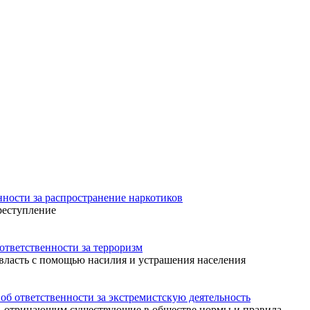
ости за распространение наркотиков
реступление
ветственности за терроризм
 власть с помощью насилия и устрашения населения
 ответственности за экстремистскую деятельность
м, отрицающим существующие в обществе нормы и правила