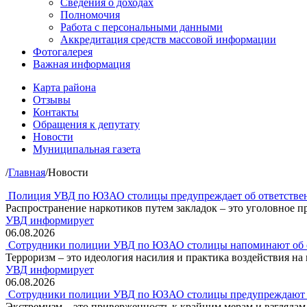
Сведения о доходах
Полномочия
Работа с персональными данными
Аккредитация средств массовой информации
Фотогалерея
Важная информация
Карта района
Отзывы
Контакты
Обращения к депутату
Новости
Муниципальная газета
/
Главная
/
Новости
Полиция УВД по ЮЗАО столицы предупреждает об ответственн
Распространение наркотиков путем закладок – это уголовное п
УВД информирует
06.08.2026
Сотрудники полиции УВД по ЮЗАО столицы напоминают об от
Терроризм – это идеология насилия и практика воздействия на
УВД информирует
06.08.2026
Сотрудники полиции УВД по ЮЗАО столицы предупреждают об
Экстремизм – это приверженность к крайним мерам и взгляда