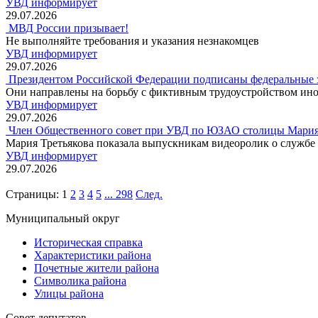
УВД информирует
29.07.2026
МВД России призывает!
Не выполняйте требования и указания незнакомцев
УВД информирует
29.07.2026
Президентом Российской Федерации подписаны федеральные 
Они направлены на борьбу с фиктивным трудоустройством ино
УВД информирует
29.07.2026
Член Общественного совет при УВД по ЮЗАО столицы Мария 
Мария Третьякова показала выпускникам видеоролик о службе 
УВД информирует
29.07.2026
Страницы:
1
2
3
4
5
...
298
След.
Муниципальный округ
Историческая справка
Характеристики района
Почетные жители района
Символика района
Улицы района
Совет депутатов