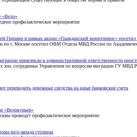
е «Вело»
ведено профилактическое мероприятие
ей Гришин в рамках акции «Гражданский мониторинг» посети
 по г. Москве посетил ОВМ Отдела МВД России по Академичес
миграции привлекли к административной ответственности инос
х зон, сотрудники Управления по вопросам миграции ГУ МВД Р
 переводить денежные средства на иные банковские счета
ие «Велокурьер»
осквы проведут профилактическое мероприятие
торы юго-запада столицы