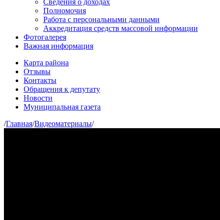
Сведения о доходах
Полномочия
Работа с персональными данными
Аккредитация средств массовой информации
Фотогалерея
Важная информация
Карта района
Отзывы
Контакты
Обращения к депутату
Новости
Муниципальная газета
/
Главная
/
Видеоматериалы
/