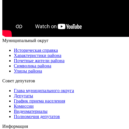
Муниципальный округ
Историческая справка
Характеристики района
Почетные жители района
Символика района
Улицы района
Совет депутатов
Глава муниципального округа
Депутаты
График приема населения
Комиссии
Видеоматериалы
Полномочия депутатов
Информация