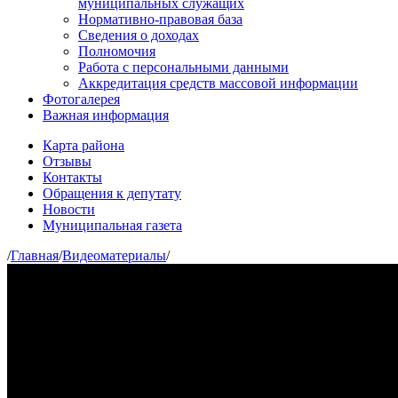
муниципальных служащих
Нормативно-правовая база
Сведения о доходах
Полномочия
Работа с персональными данными
Аккредитация средств массовой информации
Фотогалерея
Важная информация
Карта района
Отзывы
Контакты
Обращения к депутату
Новости
Муниципальная газета
/
Главная
/
Видеоматериалы
/