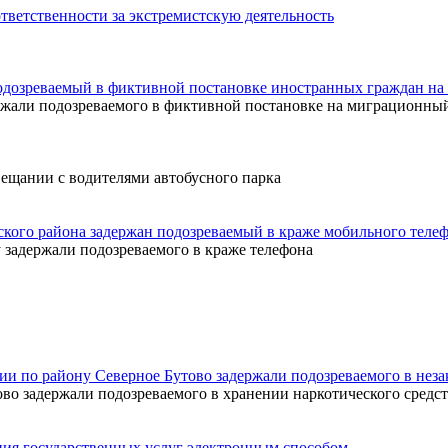
ветственности за экстремистскую деятельность
одозреваемый в фиктивной постановке иностранных граждан на
али подозреваемого в фиктивной постановке на миграционный
ещании с водителями автобусного парка
ого района задержан подозреваемый в краже мобильного теле
адержали подозреваемого в краже телефона
 по району Северное Бутово задержали подозреваемого в неза
 задержали подозреваемого в хранении наркотического средст
я государственных услуг электронным способом