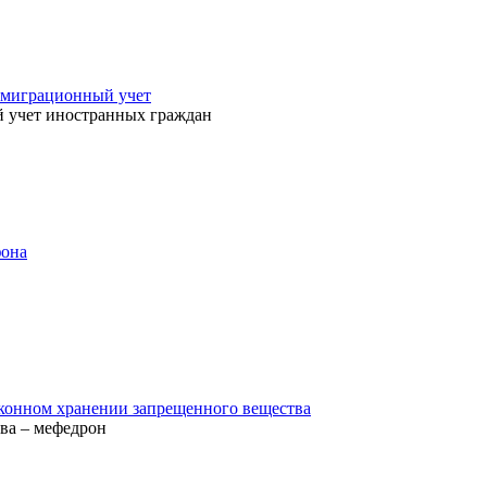
 миграционный учет
 учет иностранных граждан
фона
конном хранении запрещенного вещества
ва – мефедрон