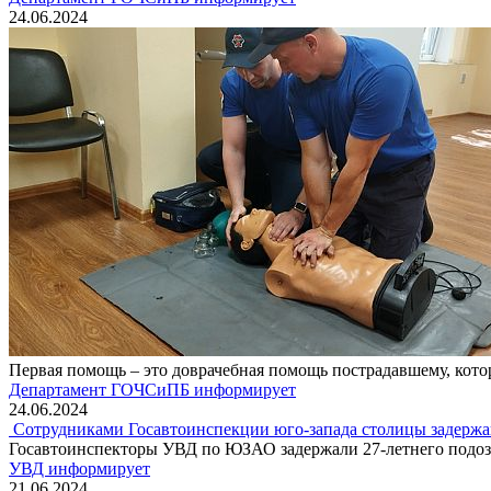
24.06.2024
Первая помощь – это доврачебная помощь пострадавшему, кот
Департамент ГОЧСиПБ информирует
24.06.2024
Сотрудниками Госавтоинспекции юго-запада столицы задержа
Госавтоинспекторы УВД по ЮЗАО задержали 27-летнего подозр
УВД информирует
21.06.2024