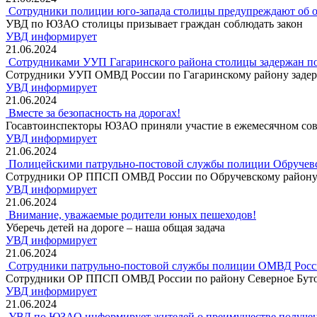
Сотрудники полиции юго-запада столицы предупреждают об от
УВД по ЮЗАО столицы призывает граждан соблюдать закон
УВД информирует
21.06.2024
Сотрудниками УУП Гагаринского района столицы задержан п
Сотрудники УУП ОМВД России по Гагаринскому району задерж
УВД информирует
21.06.2024
Вместе за безопасность на дорогах!
Госавтоинспекторы ЮЗАО приняли участие в ежемесячном сов
УВД информирует
21.06.2024
Полицейскими патрульно-постовой службы полиции Обручевск
Сотрудники ОР ППСП ОМВД России по Обручевскому району з
УВД информирует
21.06.2024
Внимание, уважаемые родители юных пешеходов!
Уберечь детей на дороге – наша общая задача
УВД информирует
21.06.2024
Сотрудники патрульно-постовой службы полиции ОМВД России
Сотрудники ОР ППСП ОМВД России по району Северное Бутово
УВД информирует
21.06.2024
УВД по ЮЗАО информирует жителей о преимуществе получени