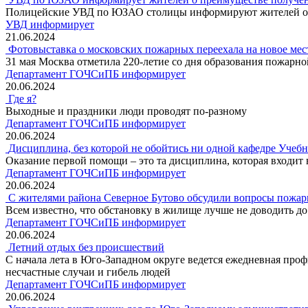
Полицейские УВД по ЮЗАО столицы информируют жителей о п
УВД информирует
21.06.2024
Фотовыставка о московских пожарных переехала на новое мес
31 мая Москва отметила 220-летие со дня образования пожарн
Департамент ГОЧСиПБ информирует
20.06.2024
Где я?
Выходные и праздники люди проводят по-разному
Департамент ГОЧСиПБ информирует
20.06.2024
Дисциплина, без которой не обойтись ни одной кафедре Учеб
Оказание первой помощи – это та дисциплина, которая входит
Департамент ГОЧСиПБ информирует
20.06.2024
С жителями района Северное Бутово обсудили вопросы пожар
Всем известно, что обстановку в жилище лучше не доводить д
Департамент ГОЧСиПБ информирует
20.06.2024
Летний отдых без происшествий
С начала лета в Юго-Западном округе ведется ежедневная профи
несчастные случаи и гибель людей
Департамент ГОЧСиПБ информирует
20.06.2024