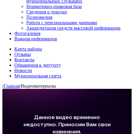
муниципальных служащих
Нормативно-правовая база
Сведения о доходах
Полномочия
Работа с персональными данными
Аккредитация средств массовой информации
Фотогалерея
Важная информация
Карта района
Отзывы
Контакты
Обращения к депутату
Новости
Муниципальная газета
/
Главная
/
Видеоматериалы