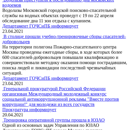
водоемов
Водолазы Московской городской поисково-спасательной
службы на водных объектах проведут с 19 по 22 апреля
обследование дна 11 зон отдыха с купанием.
Департамент ГОЧСиПБ информирует
23.04.2021
В столице прошли учебно-тренировочные сборы спасателей-
добровольцев
На территории полигона Пожарно-спасательного центра
Москвы проведены ежегодные сборы, в ходе которых более
600 спасателей-добровольцев повышали квалификацию и
совершенствовали методику оказания помощи пострадавшим,
поиска людей и ликвидации последствий чрезвычайных
ситуаций.
Департамент ГОЧСиПБ информирует
23.04.2021
Генеральной прокуратурой Российской Федерации
организован Международный молодежный конкурс
социальной антикоррупционной рекламы "Вместе против
коррупции!" для молодежи из всех государств
Прокуратура информирует
20.04.2021
Тренировка оперативной группы прошла в ЮЗАО
Одной из основных задач Управления по ЮЗАО