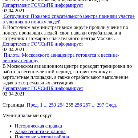
Департамент ГОЧСиПБ информирует
02.04.2021
Сотрудники Пожарно-спасательного центра приняли участие
в учениях по поиску людей
В Восточном административном округе прошли учения по
поиску пропавших людей, свои навыки отрабатывали и
сотрудники Пожарно-спасательного центра Москвы.
Департамент ГОЧСиПБ информирует
02.04.2021
Пилоты Московского авиацентра готовятся к весенне-
летнему периоду
В Московском авиационном центре проводят тренировки по
работе в весенне-летний период, готовят технику и
вертолетные площадки, а также отрабатывают выполнение
задач в экстремальных ситуациях.
Департамент ГОЧСиПБ информирует
02.04.2021
Страницы:
Пред.
1
...
253
254
255
256
257
...
297
След.
Муниципальный округ
Историческая справка
Характеристики района
Почетные жители района