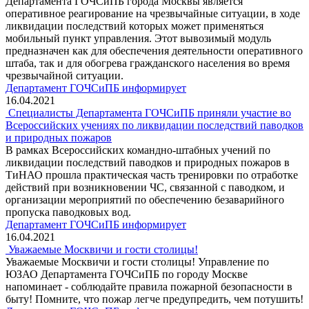
Департамента ГОЧСиПБ города Москвы является
оперативное реагирование на чрезвычайные ситуации, в ходе
ликвидации последствий которых может применяться
мобильный пункт управления. Этот вывозимый модуль
предназначен как для обеспечения деятельности оперативного
штаба, так и для обогрева гражданского населения во время
чрезвычайной ситуации.
Департамент ГОЧСиПБ информирует
16.04.2021
Специалисты Департамента ГОЧСиПБ приняли участие во
Всероссийских учениях по ликвидации последствий паводков
и природных пожаров
В рамках Всероссийских командно-штабных учений по
ликвидации последствий паводков и природных пожаров в
ТиНАО прошла практическая часть тренировки по отработке
действий при возникновении ЧС, связанной с паводком, и
организации мероприятий по обеспечению безаварийного
пропуска паводковых вод.
Департамент ГОЧСиПБ информирует
16.04.2021
Уважаемые Москвичи и гости столицы!
Уважаемые Москвичи и гости столицы! Управление по
ЮЗАО Департамента ГОЧСиПБ по городу Москве
напоминает - соблюдайте правила пожарной безопасности в
быту! Помните, что пожар легче предупредить, чем потушить!