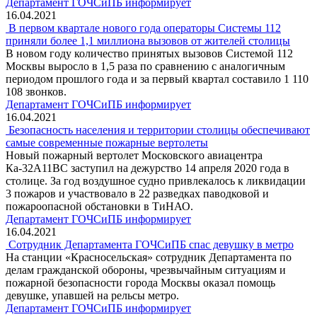
Департамент ГОЧСиПБ информирует
16.04.2021
В первом квартале нового года операторы Системы 112
приняли более 1,1 миллиона вызовов от жителей столицы
В новом году количество принятых вызовов Системой 112
Москвы выросло в 1,5 раза по сравнению с аналогичным
периодом прошлого года и за первый квартал составило 1 110
108 звонков.
Департамент ГОЧСиПБ информирует
16.04.2021
Безопасность населения и территории столицы обеспечивают
самые современные пожарные вертолеты
Новый пожарный вертолет Московского авиацентра
Ка-32А11ВС заступил на дежурство 14 апреля 2020 года в
столице. За год воздушное судно привлекалось к ликвидации
3 пожаров и участвовало в 22 разведках паводковой и
пожароопасной обстановки в ТиНАО.
Департамент ГОЧСиПБ информирует
16.04.2021
Сотрудник Департамента ГОЧСиПБ спас девушку в метро
На станции «Красносельская» сотрудник Департамента по
делам гражданской обороны, чрезвычайным ситуациям и
пожарной безопасности города Москвы оказал помощь
девушке, упавшей на рельсы метро.
Департамент ГОЧСиПБ информирует