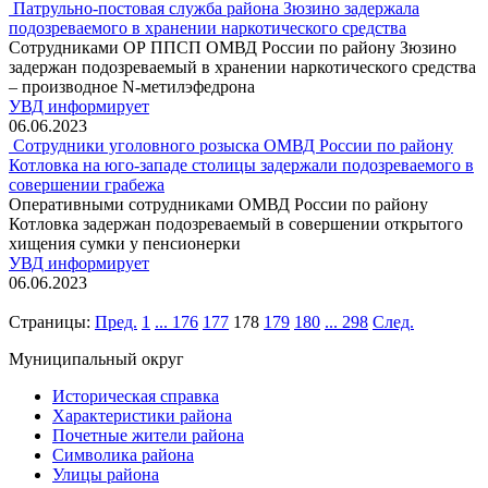
Патрульно-постовая служба района Зюзино задержала
подозреваемого в хранении наркотического средства
Сотрудниками ОР ППСП ОМВД России по району Зюзино
задержан подозреваемый в хранении наркотического средства
– производное N-метилэфедрона
УВД информирует
06.06.2023
Сотрудники уголовного розыска ОМВД России по району
Котловка на юго-западе столицы задержали подозреваемого в
совершении грабежа
Оперативными сотрудниками ОМВД России по району
Котловка задержан подозреваемый в совершении открытого
хищения сумки у пенсионерки
УВД информирует
06.06.2023
Страницы:
Пред.
1
...
176
177
178
179
180
...
298
След.
Муниципальный округ
Историческая справка
Характеристики района
Почетные жители района
Символика района
Улицы района