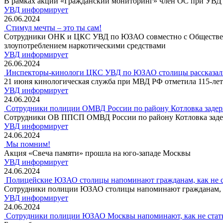
В рамках акции «Гражданский мониторинг» член ОС при УВД
УВД информирует
26.06.2024
Стимул мечты – это ты сам!
Сотрудники ОНК и ЦКС УВД по ЮЗАО совместно с Обществен
злоупотреблением наркотическими средствами
УВД информирует
26.06.2024
Инспекторы-кинологи ЦКС УВД по ЮЗАО столицы рассказали
21 июня кинологическая служба при МВД РФ отметила 115-лет
УВД информирует
24.06.2024
Сотрудники полиции ОМВД России по району Котловка задерж
Сотрудники ОВ ППСП ОМВД России по району Котловка задер
УВД информирует
24.06.2024
Мы помним!
Акция «Свеча памяти» прошла на юго-западе Москвы
УВД информирует
24.06.2024
Полицейские ЮЗАО столицы напоминают гражданам, как не 
Сотрудники полиции ЮЗАО столицы напоминают гражданам, к
УВД информирует
24.06.2024
Сотрудники полиции ЮЗАО Москвы напоминают, как не стат