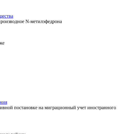
щества
производное N-метилэфедрона
же
ания
вной постановке на миграционный учет иностранного