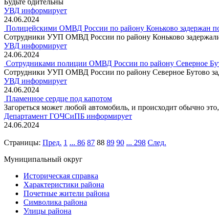
Будьте бдительны
УВД информирует
24.06.2024
Полицейскими ОМВД России по району Коньково задержан по
Сотрудники УУП ОМВД России по району Коньково задержали
УВД информирует
24.06.2024
Сотрудниками полиции ОМВД России по району Северное Бут
Сотрудники УУП ОМВД России по району Северное Бутово зад
УВД информирует
24.06.2024
Пламенное сердце под капотом
Загореться может любой автомобиль, и происходит обычно это
Департамент ГОЧСиПБ информирует
24.06.2024
Страницы:
Пред.
1
...
86
87
88
89
90
...
298
След.
Муниципальный округ
Историческая справка
Характеристики района
Почетные жители района
Символика района
Улицы района