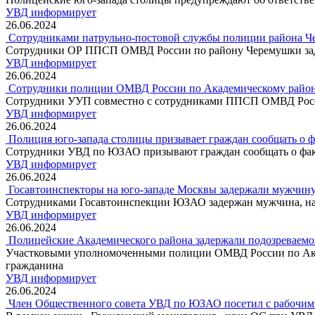
УВД информирует
26.06.2024
Сотрудниками патрульно-постовой службы полиции района Ч
Сотрудники ОР ППСП ОМВД России по району Черемушки задер
УВД информирует
26.06.2024
Сотрудники полиции ОМВД России по Академическому району
Сотрудники УУП совместно с сотрудниками ППСП ОМВД Росси
УВД информирует
26.06.2024
Полиция юго-запада столицы призывает граждан сообщать о 
Сотрудники УВД по ЮЗАО призывают граждан сообщать о фак
УВД информирует
26.06.2024
Госавтоинспекторы на юго-западе Москвы задержали мужчину,
Сотрудниками Госавтоинспекции ЮЗАО задержан мужчина, на
УВД информирует
26.06.2024
Полицейские Академического района задержали подозреваемог
Участковыми уполномоченными полиции ОМВД России по Акад
гражданина
УВД информирует
26.06.2024
Член Общественного совета УВД по ЮЗАО посетил с рабочим