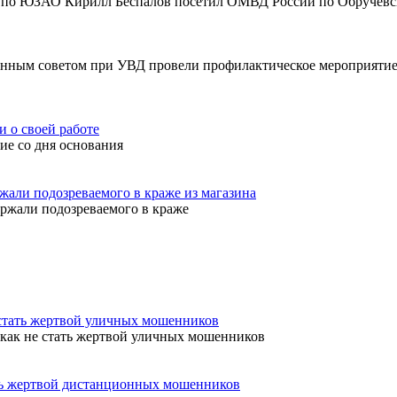
 по ЮЗАО Кирилл Беспалов посетил ОМВД России по Обручевс
ным советом при УВД провели профилактическое мероприятие
 о своей работе
ие со дня основания
али подозреваемого в краже из магазина
жали подозреваемого в краже
стать жертвой уличных мошенников
ак не стать жертвой уличных мошенников
ь жертвой дистанционных мошенников