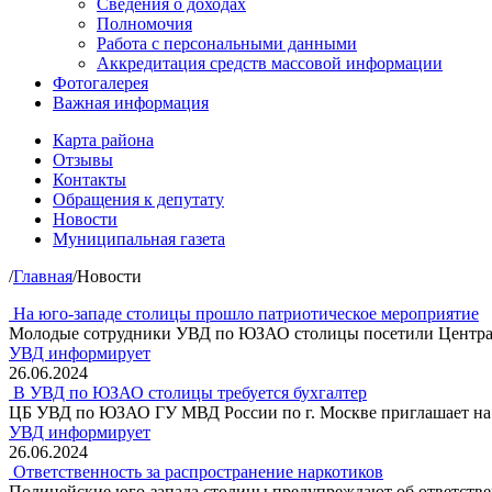
Сведения о доходах
Полномочия
Работа с персональными данными
Аккредитация средств массовой информации
Фотогалерея
Важная информация
Карта района
Отзывы
Контакты
Обращения к депутату
Новости
Муниципальная газета
/
Главная
/
Новости
На юго-западе столицы прошло патриотическое мероприятие
Молодые сотрудники УВД по ЮЗАО столицы посетили Централ
УВД информирует
26.06.2024
В УВД по ЮЗАО столицы требуется бухгалтер
ЦБ УВД по ЮЗАО ГУ МВД России по г. Москве приглашает на 
УВД информирует
26.06.2024
Ответственность за распространение наркотиков
Полицейские юго-запада столицы предупреждают об ответстве