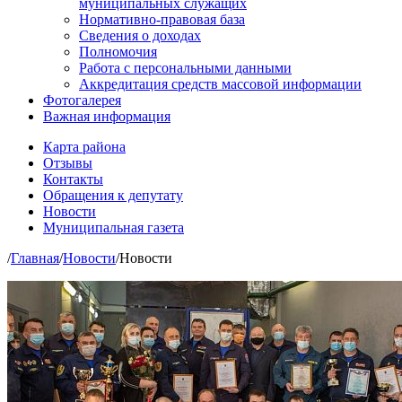
муниципальных служащих
Нормативно-правовая база
Сведения о доходах
Полномочия
Работа с персональными данными
Аккредитация средств массовой информации
Фотогалерея
Важная информация
Карта района
Отзывы
Контакты
Обращения к депутату
Новости
Муниципальная газета
/
Главная
/
Новости
/
Новости