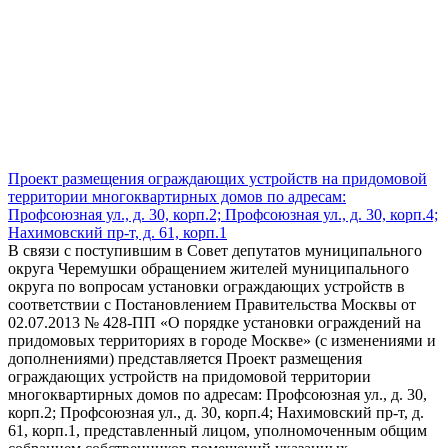
Проект размещения ограждающих устройств на придомовой
территории многоквартирных домов по адресам:
Профсоюзная ул., д. 30, корп.2; Профсоюзная ул., д. 30, корп.4;
Нахимовский пр-т, д. 61, корп.1
В связи с поступившим в Совет депутатов муниципального
округа Черемушки обращением жителей муниципального
округа по вопросам установки ограждающих устройств в
соответствии с Постановлением Правительства Москвы от
02.07.2013 № 428-ПП «О порядке установки ограждений на
придомовых территориях в городе Москве» (с изменениями и
дополнениями) представляется Проект размещения
ограждающих устройств на придомовой территории
многоквартирных домов по адресам: Профсоюзная ул., д. 30,
корп.2; Профсоюзная ул., д. 30, корп.4; Нахимовский пр-т, д.
61, корп.1, представленный лицом, уполномоченным общим