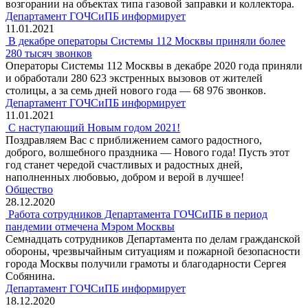
возгорании на объектах типа газовой заправки и коллектора.
Департамент ГОЧСиПБ информирует
11.01.2021
В декабре операторы Системы 112 Москвы приняли более
280 тысяч звонков
Операторы Системы 112 Москвы в декабре 2020 года приняли
и обработали 280 623 экстренных вызовов от жителей
столицы, а за семь дней нового года — 68 976 звонков.
Департамент ГОЧСиПБ информирует
11.01.2021
C наступающий Новым годом 2021!
Поздравляем Вас с приближением самого радостного,
доброго, волшебного праздника — Нового года! Пусть этот
год станет чередой счастливых и радостных дней,
наполненных любовью, добром и верой в лучшее!
Общество
28.12.2020
Работа сотрудников Департамента ГОЧСиПБ в период
пандемии отмечена Мэром Москвы
Семнадцать сотрудников Департамента по делам гражданской
обороны, чрезвычайным ситуациям и пожарной безопасности
города Москвы получили грамоты и благодарности Сергея
Собянина.
Департамент ГОЧСиПБ информирует
18.12.2020