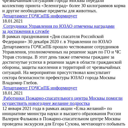
чрезвычайным ситуациям города Москвы передали
коллективу приюта «Зеленоград» более 30 килограммов корма
и другие необходимые предметы для животных.
Департамент ГОЧСиПБ информирует
18.01.2021
Сотрудники Управления по ЮЗАО отмечены наградами
за достижения в службе
В рамках празднования «Дня спасателя Российской
Федерации» 30 декабря 2020 г. в Управлении по ЮЗАО
Департамента ГОЧСиПБ прошло чествование сотрудников
Управления, уполномоченных на решение задач по ГО и ЧС
Управ столицы. В этот день также отмечены граждане за
достигнутые успехи в решении задач в области гражданской
обороны, защиты населения и территорий от чрезвычайных
ситуаций. На мероприятии присутствовал консультант
сектора безопасности префектуры ЮЗАО города Москвы
Владимир Глебов.
Департамент ГОЧСиПБ информирует
18.01.2021
Работники Пожарно-спасательного центра Москвы помогли
осуществить новогоднее желание подростка
12 января 2021 года в рамках акции «Елка желаний» по
инициативе министра науки и высшего образования России
Валерия Фалькова в Пожарно-спасательном центре Москвы
проведена экскурсия для Егора Сухова, мечтающего побывать