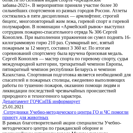
забавы-2021». В мероприятии приняли участие более 30
сильнейших спортсменов из разных городов России. Атлеты
состязались в пяти дисциплинах — армлифтинг, строгий
бицепс, многоповторный жим лежа, гиревой спорт и гиревой
полумарафон. В номинации «Армейский рывок» выступил
сотрудник пожарно-спасательного отряда № 306 Сергей
Коноплев. При выполнении упражнения он сумел поднять 16-
килограммовую гирю 210 раз. Суммарный вес, взятый
пожарным за 12 минут, составил 3 360 кг. По итогам
соревнований спортсмену была вручена бронзовая медаль.
Сергей Коноплев — мастер спорта по гиревому спорту, судья
международной категории, трехкратный чемпион Европы,
пятикратный чемпион республики Беларусь и чемпион
Казахстана. Спортивная подготовка является необходимой для
спасателей и пожарных столицы, ежедневно выполняющих
работы по тушению пожаров, оказанию помощи людям и
ликвидации последствий чрезвычайных происшествий
природного и техногенного характера.
Департамент ГОЧСиПБ информирует
25.01.2021
Сотрудники Учебно-методического центра ГО и ЧС помогли
приюту для животных
В рамках благотворительной акции специалисты Учебно-
методического центра по гражданской обороне и