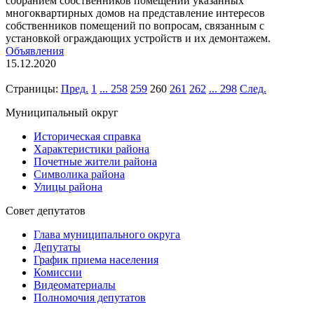
собранием собственников помещений указанных
многоквартирных домов на представление интересов
собственников помещений по вопросам, связанным с
установкой ограждающих устройств и их демонтажем.
Объявления
15.12.2020
Страницы:
Пред.
1
...
258
259
260
261
262
...
298
След.
Муниципальный округ
Историческая справка
Характеристики района
Почетные жители района
Символика района
Улицы района
Совет депутатов
Глава муниципального округа
Депутаты
График приема населения
Комиссии
Видеоматериалы
Полномочия депутатов