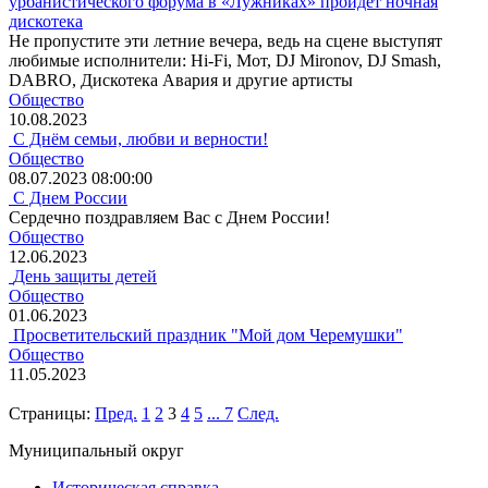
урбанистического форума в «Лужниках» пройдет ночная
дискотека
Не пропустите эти летние вечера, ведь на сцене выступят
любимые исполнители: Hi-Fi, Мот, DJ Mironov, DJ Smash,
DABRO, Дискотека Авария и другие артисты
Общество
10.08.2023
С Днём семьи, любви и верности!
Общество
08.07.2023 08:00:00
C Днем России
Сердечно поздравляем Вас с Днем России!
Общество
12.06.2023
День защиты детей
Общество
01.06.2023
Просветительский праздник "Мой дом Черемушки"
Общество
11.05.2023
Страницы:
Пред.
1
2
3
4
5
...
7
След.
Муниципальный округ
Историческая справка