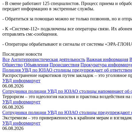
- В смене работают 125 специалистов. Процесс приема и обра
передает информацию в экстренные службы.
- Обратиться за помощью можно не только позвонив, но и отп
- К «Системе-112» подключены все операторы связи. Их абоне
отправлять смс-сообщения.
- Операторы обрабатывают и сигналы от системы «ЭРА-ГЛОН
Последние новости
Все
Антитеррористическая деятельность
Важная информация
В
Общество
Объявления
Происшествия
Прокуратура информиру
Полиция УВД по ЮЗАО столицы предупреждает об ответственн
Распространение наркотиков путем закладок – это уголовное п
УВД информирует
06.08.2026
Сотрудники полиции УВД по ЮЗАО столицы напоминают об от
Терроризм – это идеология насилия и практика воздействия на
УВД информирует
06.08.2026
Сотрудники полиции УВД по ЮЗАО столицы предупреждают об 
Экстремизм – это приверженность к крайним мерам и взгляда
УВД информирует
06.08.2026