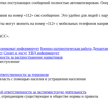
ботки поступающих сообщений полностью автоматизирован. Опер
равив на номер «112» смс-сообщение. Это удобно для людей с на
нты могут звонить на номер «112» с мобильных телефонов напря
АСС».
оенкомат информирует
Военно-патриотическая работа
Департа
ет
Спорт и досуг
УВД информирует
ости за распространение наркотиков
реступление
ветственности за терроризм
 власть с помощью насилия и устрашения населения
ответственности за экстремистскую деятельность
м, отрицающим существующие в обществе нормы и правила