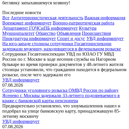
беглянку запыхавшемуся хозяину!
Последние новости
Все
Антитеррористическая деятельность
Важная информация
Военкомат информирует
Военно-патриотическая работа
Департамент ГОЧСиПБ информирует
Культура
Муниципалитет
Общество
Объявления
Происшествия
Прокуратура информирует
Спорт и досуг
УВД информирует
На юго-западе столицы сотрудники Госавтоинспекции
задержали мужчину, находившегося в федеральном розыске
Сотрудники Госавтоинспекции УВД по ЮЗАО ГУ МВД
России по г. Москве в ходе несения службы на Нагорном
бульваре во время проверки документов у 48-летнего жителя
столицы установили, что гражданин находится в федеральном
розыске, после чего задержали его
УВД информирует
07.08.2026
Сотрудники уголовного розыска ОМВД России по району
Ясенево г. Москвы задержали 33-летнего подозреваемого в
краже с банковской карты пенсионера
Предварительно установлено, что злоумышленник нашел и
подобрал на улице банковскую карту, принадлежавшую 85-
летнему москвичу
УВД информирует
07.08.2026