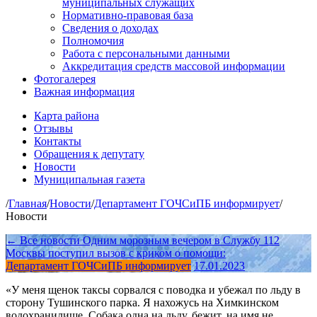
муниципальных служащих
Нормативно-правовая база
Сведения о доходах
Полномочия
Работа с персональными данными
Аккредитация средств массовой информации
Фотогалерея
Важная информация
Карта района
Отзывы
Контакты
Обращения к депутату
Новости
Муниципальная газета
/
Главная
/
Новости
/
Департамент ГОЧСиПБ информирует
/
Новости
← Все новости
Одним морозным вечером в Службу 112
Москвы поступил вызов с криком о помощи:
Департамент ГОЧСиПБ информирует
17.01.2023
«У меня щенок таксы сорвался с поводка и убежал по льду в
сторону Тушинского парка. Я нахожусь на Химкинском
водохранилище. Собака одна на льду, бежит, на имя не