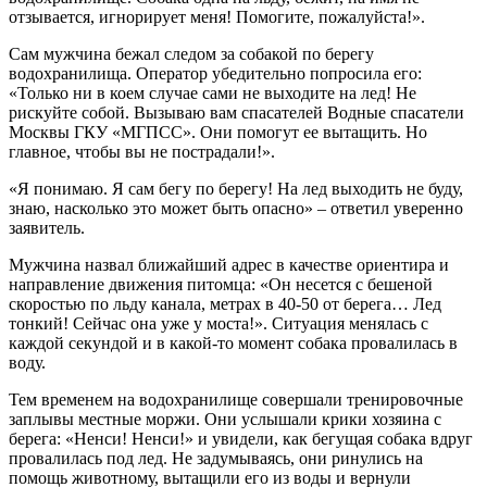
отзывается, игнорирует меня! Помогите, пожалуйста!».
Сам мужчина бежал следом за собакой по берегу
водохранилища. Оператор убедительно попросила его:
«Только ни в коем случае сами не выходите на лед! Не
рискуйте собой. Вызываю вам спасателей Водные спасатели
Москвы ГКУ «МГПСС». Они помогут ее вытащить. Но
главное, чтобы вы не пострадали!».
«Я понимаю. Я сам бегу по берегу! На лед выходить не буду,
знаю, насколько это может быть опасно» – ответил уверенно
заявитель.
Мужчина назвал ближайший адрес в качестве ориентира и
направление движения питомца: «Он несется с бешеной
скоростью по льду канала, метрах в 40-50 от берега… Лед
тонкий! Сейчас она уже у моста!». Ситуация менялась с
каждой секундой и в какой-то момент собака провалилась в
воду.
Тем временем на водохранилище совершали тренировочные
заплывы местные моржи. Они услышали крики хозяина с
берега: «Ненси! Ненси!» и увидели, как бегущая собака вдруг
провалилась под лед. Не задумываясь, они ринулись на
помощь животному, вытащили его из воды и вернули