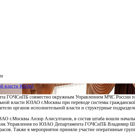
ти
ной власти ЮЗАО
нта ГОЧСиПБ совместно окружным Управлением МЧС России по г
льной власти ЮЗАО г.Москвы при переводе системы гражданской
тели органов исполнительной власти и структурные подразделе
 ЮЗАО г.Москвы Анзор Алисултанов, в состав штаба вошли нач
ьник Управления по ЮЗАО Департамента ГОЧСиПБ Владимир Шо
арасов. Также в мероприятии приняли участие оперативные гр