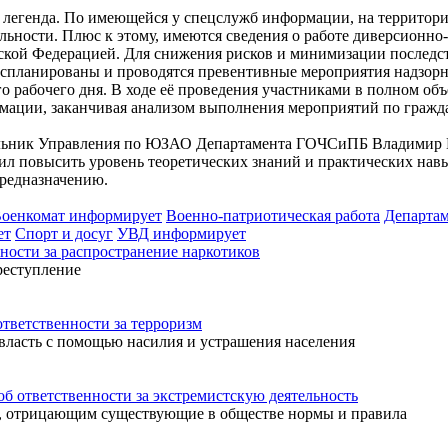
легенда. По имеющейся у спецслужб информации, на территории
льности. Плюс к этому, имеются сведения о работе диверсионн
йской Федерацией. Для снижения рисков и минимизации после
планированы и проводятся превентивные мероприятия надзорно
го рабочего дня. В ходе её проведения участниками в полном о
рмации, заканчивая анализом выполнения мероприятий по гражд
альник Управления по ЮЗАО Департамента ГОЧСиПБ Владимир Ш
ил повысить уровень теоретических знаний и практических навы
предназначению.
оенкомат информирует
Военно-патриотическая работа
Департа
ет
Спорт и досуг
УВД информирует
ости за распространение наркотиков
реступление
ветственности за терроризм
 власть с помощью насилия и устрашения населения
ответственности за экстремистскую деятельность
м, отрицающим существующие в обществе нормы и правила