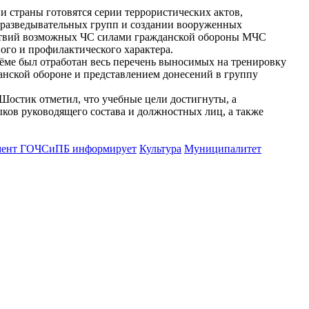
 страны готовятся серии террористических актов,
о-разведывательных групп и создании вооруженных
дствий возможных ЧС силами гражданской обороны МЧС
го и профилактического характера.
бъёме был отработан весь перечень выносимых на тренировку
анской обороне и представлением донесений в группу
остик отметил, что учебные цели достигнуты, а
ков руководящего состава и должностных лиц, а также
мент ГОЧСиПБ информирует
Культура
Муниципалитет