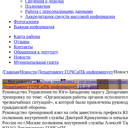
Сведения о доходах
Полномочия
Работа с персональными данными
Аккредитация средств массовой информации
Фотогалерея
Важная информация
Карта района
Отзывы
Контакты
Обращения к депутату
Новости
Муниципальная газета
/
Главная
/
Новости
/
Департамент ГОЧСиПБ информирует
/
Новос
← Все новости
Штабная тренировка с органами исполнитель
Департамент ГОЧСиПБ информирует
19.11.2019
Руководство Управления по Юго-Западному округу Департаме
тренировку по теме: «Организация работы органов исполните
чрезвычайных ситуаций», к которой были привлечены руководи
гражданской обороны.
Руководство тренировкой взял на себя заместитель префекта
полковник внутренней службы Дмитрий Крикуненко и начал
России по г.Москве полковник внутренней службы Алексей Т
ЮЗАО Департамента ГОЧСиПБ.