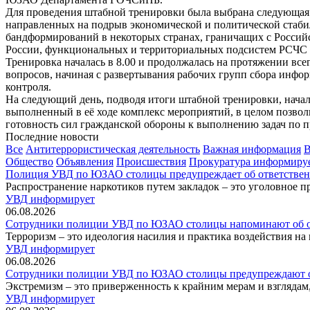
Для проведения штабной тренировки была выбрана следующая 
направленных на подрыв экономической и политической стаби
бандформирований в некоторых странах, граничащих с Росси
России, функциональных и территориальных подсистем РСЧС с
Тренировка началась в 8.00 и продолжалась на протяжении все
вопросов, начиная с развертывания рабочих групп сбора инфо
контроля.
На следующий день, подводя итоги штабной тренировки, нач
выполненный в её ходе комплекс мероприятий, в целом позвол
готовность сил гражданской обороны к выполнению задач по 
Последние новости
Все
Антитеррористическая деятельность
Важная информация
В
Общество
Объявления
Происшествия
Прокуратура информиру
Полиция УВД по ЮЗАО столицы предупреждает об ответственн
Распространение наркотиков путем закладок – это уголовное п
УВД информирует
06.08.2026
Сотрудники полиции УВД по ЮЗАО столицы напоминают об от
Терроризм – это идеология насилия и практика воздействия на
УВД информирует
06.08.2026
Сотрудники полиции УВД по ЮЗАО столицы предупреждают об 
Экстремизм – это приверженность к крайним мерам и взгляда
УВД информирует