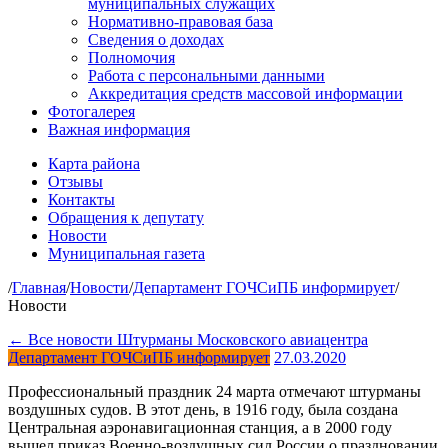
муниципальных служащих
Нормативно-правовая база
Сведения о доходах
Полномочия
Работа с персональными данными
Аккредитация средств массовой информации
Фотогалерея
Важная информация
Карта района
Отзывы
Контакты
Обращения к депутату
Новости
Муниципальная газета
/
Главная
/
Новости
/
Департамент ГОЧСиПБ информирует
/
Новости
← Все новости
Штурманы Московского авиацентра
Департамент ГОЧСиПБ информирует
27.03.2020
Профессиональный праздник 24 марта отмечают штурманы
воздушных судов. В этот день, в 1916 году, была создана
Центральная аэронавигационная станция, а в 2000 году
вышел приказ Военно-воздушных сил России о праздновании