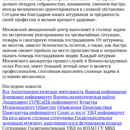
должен обладать собранностью, вниманием, умением быстро,
иногда молниеносно ориентироваться в сложной обстановке.
Сегодня мы благодарим наших штурманов за преданность
своей профессии и желаем крепкого здоровья».
Московский авиационный центр выполняет в столице задачи
по экстренному реагированию на чрезвычайные ситуации,
пожары и санитарную помощь пострадавшим. От штурмана,
во многом, зависит безопасность полетов, а также, как быстро
экипаж сможет прибыть на место происшествия и оперативно
оказать помощь пострадавшим людям. Каждый штурман
Московского авиацентра прошел службу в Военно-воздушных
силах России, имеет большой летный опыт и является
профессионалом, способным выполнять сложные задачи в
условиях мегаполиса.
Последние новости
Все
Антитеррористическая деятельность
Важная информация
Военкомат информирует
Военно-патриотическая работа
Департамент ГОЧСиПБ информирует
Культура
Муниципалитет
Общество
Объявления
Происшествия
Прокуратура информирует
Спорт и досуг
УВД информирует
На юго-западе столицы сотрудники Госавтоинспекции
задержали мужчину, находившегося в федеральном розыске
Сотрудники Госавтоинспекции УВД по ЮЗАО ГУ МВД