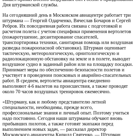
Дня штурманской службы.
На сегодняшний день в Московском авиацентре работает три
штурмана — Георгий Одарченко, Вячеслав Бочаров и Сергей
Ребров. Их повседневная работа связана с подготовкой и
расчетом полета с учетом специфики применения вертолетов
(пожаротушение, десантирование спасателей,
транспортировка техники, санитарная помощь или воздушная
разведка пожароопасной обстановки). Штурман оценивает
тактическую, метеорологическую, орнитологическую и
радиолокационную обстановку на земле и в полете, выводит
воздушное судно в заданный район или на площадку посадки.
Принимает меры по обеспечению безопасности полетов и
участвует в проведении поисковых и аварийно-спасательных
работ. В среднем, вертолеты авиацентра ежедневно
выполняют 4-6 вылетов на происшествия, а также проводят
около 70 часов воздушных тренировок ежемесячно.
«Штурману, как и любому представителю летной
специальности, необходимы, прежде всего,
профессиональные знания и личный опыт. Поэтому учиться
надо постоянно. Сегодня наши штурманы обучают вновь
прибывших пилотов, а также готовят экипажи перед
выполнением новых задач, — рассказал директор
Московского авиацентра Кирилл Святенко. — Штурман