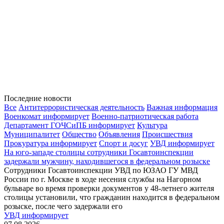
Последние новости
Все
Антитеррористическая деятельность
Важная информация
Военкомат информирует
Военно-патриотическая работа
Департамент ГОЧСиПБ информирует
Культура
Муниципалитет
Общество
Объявления
Происшествия
Прокуратура информирует
Спорт и досуг
УВД информирует
На юго-западе столицы сотрудники Госавтоинспекции
задержали мужчину, находившегося в федеральном розыске
Сотрудники Госавтоинспекции УВД по ЮЗАО ГУ МВД
России по г. Москве в ходе несения службы на Нагорном
бульваре во время проверки документов у 48-летнего жителя
столицы установили, что гражданин находится в федеральном
розыске, после чего задержали его
УВД информирует