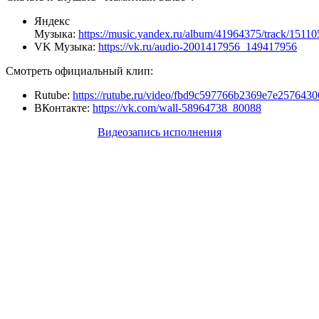
Яндекс
Музыка:
https://music.yandex.ru/album/41964375/track/1511
VK Музыка:
https://vk.ru/audio-2001417956_149417956
Смотреть официальный клип:
Rutube:
https://rutube.ru/video/fbd9c597766b2369e7e2576430
ВКонтакте:
https://vk.com/wall-58964738_80088
Видеозапись исполнения