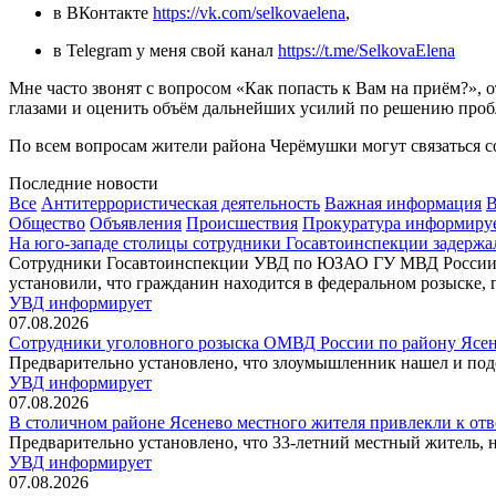
в ВКонтакте
https://vk.com/selkovaelena
,
в Telegram у меня свой канал
https://t.me/SelkovaElena
Мне часто звонят с вопросом «Как попасть к Вам на приём?», о
глазами и оценить объём дальнейших усилий по решению проб
По всем вопросам жители района Черёмушки могут связаться со
Последние новости
Все
Антитеррористическая деятельность
Важная информация
В
Общество
Объявления
Происшествия
Прокуратура информиру
На юго-западе столицы сотрудники Госавтоинспекции задержа
Сотрудники Госавтоинспекции УВД по ЮЗАО ГУ МВД России по 
установили, что гражданин находится в федеральном розыске, 
УВД информирует
07.08.2026
Сотрудники уголовного розыска ОМВД России по району Ясенев
Предварительно установлено, что злоумышленник нашел и под
УВД информирует
07.08.2026
В столичном районе Ясенево местного жителя привлекли к отв
Предварительно установлено, что 33-летний местный житель, н
УВД информирует
07.08.2026