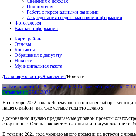
Сведения о доходах
Полномочия
Работа с персональными данными
Аккредитация средств массовой информации
Фотогалерея
Важная информация
Карта района
Отзывы
Контакты
Обращения к депутату
Новости
Муниципальная газета
/
Главная
/
Новости
/
Объявления
/
Новости
← Все новости
Отчёт депутата Е.А.Сельковой о работе в 2021 
Объявления
07.02.2022
В сентябре 2022 года в Черёмушках состоятся выборы муниципа
нашего района, как уже четыре года это делаю я.
Досконально изучаю предлагаемые управой проекты благоустрой
спортивные. Очень важная тема - защита и приумножение зелён
В течение 2021 года уходило много времени на встречи с людь