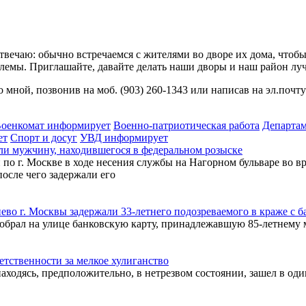
твечаю: обычно встречаемся с жителями во дворе их дома, чтобы
лемы. Приглашайте, давайте делать наши дворы и наш район лу
 мной, позвонив на моб. (903) 260-1343 или написав на эл.почт
оенкомат информирует
Военно-патриотическая работа
Департа
ет
Спорт и досуг
УВД информирует
ли мужчину, находившегося в федеральном розыске
г. Москве в ходе несения службы на Нагорном бульваре во вр
после чего задержали его
о г. Москвы задержали 33-летнего подозреваемого в краже с б
обрал на улице банковскую карту, принадлежавшую 85-летнему
етственности за мелкое хулиганство
аходясь, предположительно, в нетрезвом состоянии, зашел в оди