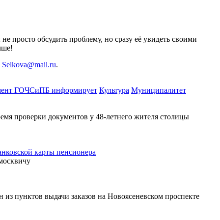
 не просто обсудить проблему, но сразу её увидеть своими
чше!
у
Selkova@mail.ru
.
мент ГОЧСиПБ информирует
Культура
Муниципалитет
емя проверки документов у 48-летнего жителя столицы
анковской карты пенсионера
 москвичу
н из пунктов выдачи заказов на Новоясеневском проспекте