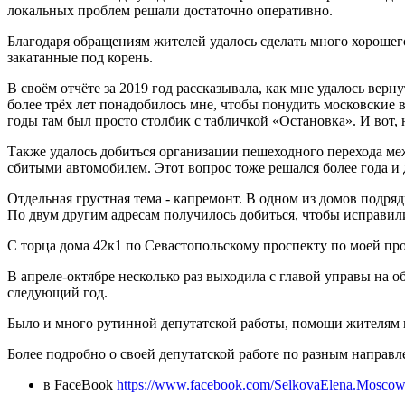
локальных проблем решали достаточно оперативно.
Благодаря обращениям жителей удалось сделать много хорошего
закатанные под корень.
В своём отчёте за 2019 год рассказывала, как мне удалось верн
более трёх лет понадобилось мне, чтобы понудить московские
годы там был просто столбик с табличкой «Остановка». И вот, 
Также удалось добиться организации пешеходного перехода ме
сбитыми автомобилем. Этот вопрос тоже решался более года и
Отдельная грустная тема - капремонт. В одном из домов подряд
По двум другим адресам получилось добиться, чтобы исправили
С торца дома 42к1 по Севастопольскому проспекту по моей про
В апреле-октябре несколько раз выходила с главой управы на 
следующий год.
Было и много рутинной депутатской работы, помощи жителям в
Более подробно о своей депутатской работе по разным направл
в FaceBook
https://www.facebook.com/SelkovaElena.Moscow