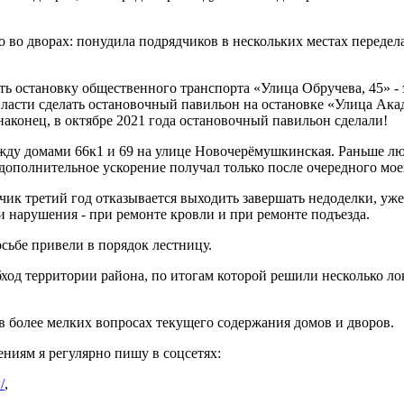
 во дворах: понудила подрядчиков в нескольких местах передела
уть остановку общественного транспорта «Улица Обручева, 45» - э
 власти сделать остановочный павильон на остановке «Улица Ак
наконец, в октябре 2021 года остановочный павильон сделали!
жду домами 66к1 и 69 на улице Новочерёмушкинская. Раньше лю
 дополнительное ускорение получал только после очередного мо
чик третий год отказывается выходить завершать недоделки, уже
 нарушения - при ремонте кровли и при ремонте подъезда.
сьбе привели в порядок лестницу.
обход территории района, по итогам которой решили несколько л
 более мелких вопросах текущего содержания домов и дворов.
ениям я регулярно пишу в соцсетях:
/
,