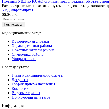
Полиция УВД по ЮЗАО столицы предупреждает об ответственн
Распространение наркотиков путем закладок – это уголовное п
УВД информирует
06.08.2026
Подписаться
Муниципальный округ
Историческая справка
Характеристики района
Почетные жители района
Символика района
Улицы района
Совет депутатов
Глава муниципального округа
Депутаты
График приема населения
Комиссии
Видеоматериалы
Полномочия депутатов
Информация