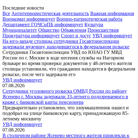
Последние новости
Все
Антитеррористическая деятельность
Важная информация
Военкомат информирует
Военно-патриотическая работа
Департамент ГОЧСиПБ информирует
Культура
Муниципалитет
Общество
Объявления
Происшествия
Прокуратура информирует
Спорт и досуг
УВД информирует
На юго-западе столицы сотрудники Госавтоинспекции
задержали мужчину, находившегося в федеральном розыске
Сотрудники Госавтоинспекции УВД по ЮЗАО ГУ МВД
России по г. Москве в ходе несения службы на Нагорном
бульваре во время проверки документов у 48-летнего жителя
столицы установили, что гражданин находится в федеральном
розыске, после чего задержали его
УВД информирует
07.08.2026
Сотрудники уголовного розыска ОМВД России по району
Ясенево г. Москвы задержали 33-летнего подозреваемого в
краже с банковской карты пенсионера
Предварительно установлено, что злоумышленник нашел и
подобрал на улице банковскую карту, принадлежавшую 85-
летнему москвичу
УВД информирует
07.08.2026
В столичном районе Ясенево местного жителя привлекли к