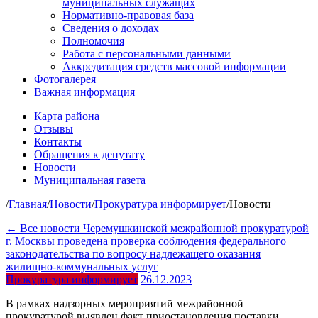
муниципальных служащих
Нормативно-правовая база
Сведения о доходах
Полномочия
Работа с персональными данными
Аккредитация средств массовой информации
Фотогалерея
Важная информация
Карта района
Отзывы
Контакты
Обращения к депутату
Новости
Муниципальная газета
/
Главная
/
Новости
/
Прокуратура информирует
/
Новости
← Все новости
Черемушкинской межрайонной прокуратурой
г. Москвы проведена проверка соблюдения федерального
законодательства по вопросу надлежащего оказания
жилищно-коммунальных услуг
Прокуратура информирует
26.12.2023
В рамках надзорных мероприятий межрайонной
прокуратурой выявлен факт приостановления поставки