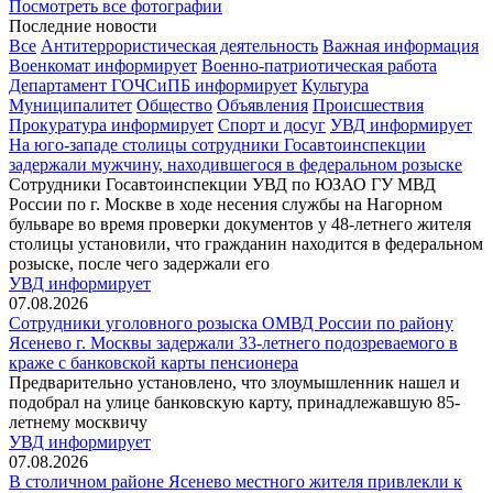
Посмотреть все фотографии
Последние новости
Все
Антитеррористическая деятельность
Важная информация
Военкомат информирует
Военно-патриотическая работа
Департамент ГОЧСиПБ информирует
Культура
Муниципалитет
Общество
Объявления
Происшествия
Прокуратура информирует
Спорт и досуг
УВД информирует
На юго-западе столицы сотрудники Госавтоинспекции
задержали мужчину, находившегося в федеральном розыске
Сотрудники Госавтоинспекции УВД по ЮЗАО ГУ МВД
России по г. Москве в ходе несения службы на Нагорном
бульваре во время проверки документов у 48-летнего жителя
столицы установили, что гражданин находится в федеральном
розыске, после чего задержали его
УВД информирует
07.08.2026
Сотрудники уголовного розыска ОМВД России по району
Ясенево г. Москвы задержали 33-летнего подозреваемого в
краже с банковской карты пенсионера
Предварительно установлено, что злоумышленник нашел и
подобрал на улице банковскую карту, принадлежавшую 85-
летнему москвичу
УВД информирует
07.08.2026
В столичном районе Ясенево местного жителя привлекли к