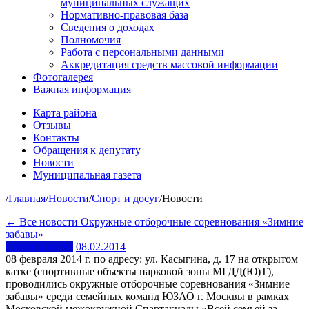
муниципальных служащих
Нормативно-правовая база
Сведения о доходах
Полномочия
Работа с персональными данными
Аккредитация средств массовой информации
Фотогалерея
Важная информация
Карта района
Отзывы
Контакты
Обращения к депутату
Новости
Муниципальная газета
/
Главная
/
Новости
/
Спорт и досуг
/
Новости
← Все новости
Окружные отборочные соревнования «Зимние
забавы»
Спорт и досуг
08.02.2014
08 февраля 2014 г. по адресу: ул. Касыгина, д. 17 на открытом
катке (спортивные объекты парковой зоны МГДД(Ю)Т),
проводились окружные отборочные соревнования «Зимние
забавы» среди семейных команд ЮЗАО г. Москвы в рамках
Московской межокружной Спартакиады «Всей семьей за