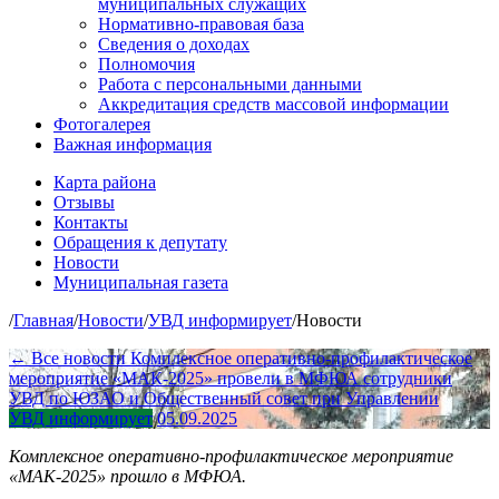
муниципальных служащих
Нормативно-правовая база
Сведения о доходах
Полномочия
Работа с персональными данными
Аккредитация средств массовой информации
Фотогалерея
Важная информация
Карта района
Отзывы
Контакты
Обращения к депутату
Новости
Муниципальная газета
/
Главная
/
Новости
/
УВД информирует
/
Новости
← Все новости
Комплексное оперативно-профилактическое
мероприятие «МАК-2025» провели в МФЮА сотрудники
УВД по ЮЗАО и Общественный совет при Управлении
УВД информирует
05.09.2025
Комплексное оперативно-профилактическое мероприятие
«МАК-2025» прошло в МФЮА.