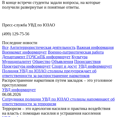
В конце встречи студенты задали вопросы, на которые
получили развернутые и понятные ответы.
Пресс-служба УВД по ЮЗАО
(499) 129-75-56
Последние новости
Все
Антитеррористическая деятельность
Важная информация
Военкомат информирует
Военно-патриотическая работа
Департамент ГОЧСиПБ информирует
Культура
Муниципалитет
Общество
Объявления
Происшествия
Прокуратура информирует
Спорт и досуг
УВД информирует
Полиция УВД по ЮЗАО столицы предупреждает об
ответственности за распространение наркотиков
Распространение наркотиков путем закладок – это уголовное
преступление
УВД информирует
06.08.2026
Сотрудники полиции УВД по ЮЗАО столицы напоминают об
ответственности за терроризм
Терроризм – это идеология насилия и практика воздействия
на власть с помощью насилия и устрашения населения