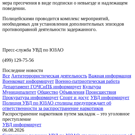
мера пресечения в виде подписки о невыезде и надлежащем
поведении.
Полицейскими проводится комплекс мероприятий,
необходимых для установления дополнительных эпизодов
противоправной деятельности задержанного.
Пресс-служба УВД по ЮЗАО
(499) 129-75-56
Последние новости
Все
Антитеррористическая деятельность
Важная информация
Военкомат информирует
Военно-патриотическая работа
Департамент ГОЧСиПБ информирует
Культура
Муниципалитет
Общество
Объявления
Происшествия
Прокуратура информирует
Спорт и досуг
УВД информирует
Полиция УВД по ЮЗАО столицы предупреждает об
ответственности за распространение наркотиков
Распространение наркотиков путем закладок – это уголовное
преступление
УВД информирует
06.08.2026