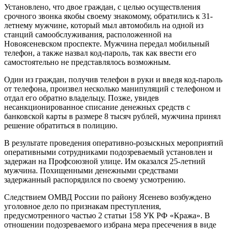
Установлено, что двое граждан, с целью осуществления
срочного звонка якобы своему знакомому, обратились к 31-
летнему мужчине, который мыл автомобиль на одной из
станций самообслуживания, расположенной на
Новоясеневском проспекте. Мужчина передал мобильный
телефон, а также назвал код-пароль, так как ввести его
самостоятельно не представлялось возможным.
Один из граждан, получив телефон в руки и введя код-пароль
от телефона, произвел несколько манипуляций с телефоном и
отдал его обратно владельцу. Позже, увидев
несанкционированное списание денежных средств с
банковской карты в размере 8 тысяч рублей, мужчина принял
решение обратиться в полицию.
В результате проведения оперативно-розыскных мероприятий
оперативными сотрудниками подозреваемый установлен и
задержан на Профсоюзной улице. Им оказался 25-летний
мужчина. Похищенными денежными средствами
задержанный распорядился по своему усмотрению.
Следствием ОМВД России по району Ясенево возбуждено
уголовное дело по признакам преступления,
предусмотренного частью 2 статьи 158 УК РФ «Кража». В
отношении подозреваемого избрана мера пресечения в виде