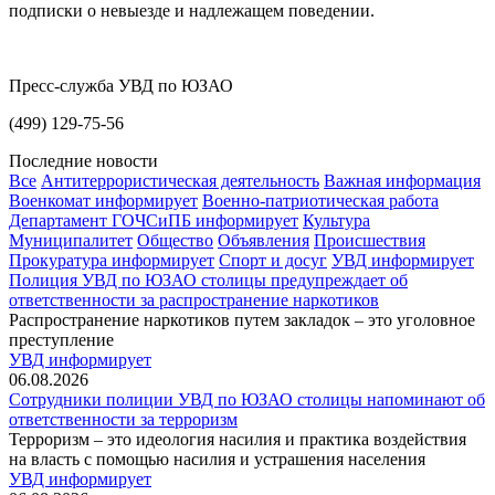
подписки о невыезде и надлежащем поведении.
Пресс-служба УВД по ЮЗАО
(499) 129-75-56
Последние новости
Все
Антитеррористическая деятельность
Важная информация
Военкомат информирует
Военно-патриотическая работа
Департамент ГОЧСиПБ информирует
Культура
Муниципалитет
Общество
Объявления
Происшествия
Прокуратура информирует
Спорт и досуг
УВД информирует
Полиция УВД по ЮЗАО столицы предупреждает об
ответственности за распространение наркотиков
Распространение наркотиков путем закладок – это уголовное
преступление
УВД информирует
06.08.2026
Сотрудники полиции УВД по ЮЗАО столицы напоминают об
ответственности за терроризм
Терроризм – это идеология насилия и практика воздействия
на власть с помощью насилия и устрашения населения
УВД информирует