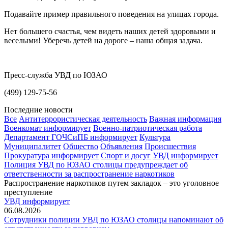
Подавайте пример правильного поведения на улицах города.
Нет большего счастья, чем видеть наших детей здоровыми и
веселыми! Уберечь детей на дороге – наша общая задача.
Пресс-служба УВД по ЮЗАО
(499) 129-75-56
Последние новости
Все
Антитеррористическая деятельность
Важная информация
Военкомат информирует
Военно-патриотическая работа
Департамент ГОЧСиПБ информирует
Культура
Муниципалитет
Общество
Объявления
Происшествия
Прокуратура информирует
Спорт и досуг
УВД информирует
Полиция УВД по ЮЗАО столицы предупреждает об
ответственности за распространение наркотиков
Распространение наркотиков путем закладок – это уголовное
преступление
УВД информирует
06.08.2026
Сотрудники полиции УВД по ЮЗАО столицы напоминают об