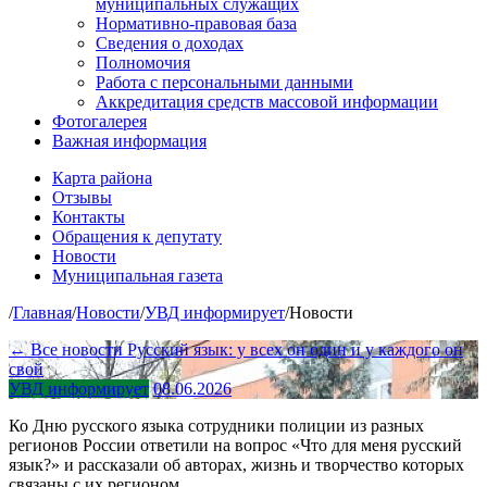
муниципальных служащих
Нормативно-правовая база
Сведения о доходах
Полномочия
Работа с персональными данными
Аккредитация средств массовой информации
Фотогалерея
Важная информация
Карта района
Отзывы
Контакты
Обращения к депутату
Новости
Муниципальная газета
/
Главная
/
Новости
/
УВД информирует
/
Новости
← Все новости
Русский язык: у всех он один и у каждого он
свой
УВД информирует
08.06.2026
Ко Дню русского языка сотрудники полиции из разных
регионов России ответили на вопрос «Что для меня русский
язык?» и рассказали об авторах, жизнь и творчество которых
связаны с их регионом.