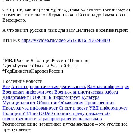
Смотрите, как по-разному, но одинаково величественно звучат
знаменитые имена: от Лермонтова и Есенина до Гамзатова и
Высоцкого.
А что значит русский язык для вас? Делитесь в комментариях.
ВИДЕО:
https://vkvideo.ru/video-26323016_456246880
#МВДРоссии #ПолицияРоссии #Полиция
#ДеньРусскогоЯзыка #РусскийЯзык
#ГодЕдинстваНародовРоссии
Последние новости
Все
Антитеррористическая деятельность
Важная информация
Военкомат информирует
Военно-патриотическая работа
Департамент ГОЧСиПБ информирует
Культура
Муниципалитет
Общество
Объявления
Происшествия
Прокуратура информирует
Спорт и досуг
УВД информирует
Полиция УВД по ЮЗАО столицы предупреждает об
ответственности за распространение наркотиков
Распространение наркотиков путем закладок – это уголовное
преступление