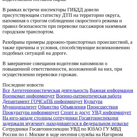
В рамках встречи инспекторы ГИБДД довели
присутствующим статистку ДТП на территории округа,
напоминая о строгом соблюдении скоростного режима и
правил безопасности при перевозке пассажиров наземным
городским транспортом.
Разобраны примеры дорожно-транспортных происшествий, а
также причины и условия, способствующие возникновению
подобных ситуаций на дороге.
В завершение совещания водителям напомнили о
повышенной ответственности, возложенной на них, при
осуществлении перевозки горожан.
Последние новости
Все
Антитеррористическая деятельность
Важная информация
Военкомат информирует
Военно-патриотическая работа
Департамент ГОЧСиПБ информирует
Культура
Муниципалитет
Общество
Объявления
Происшествия
Прокуратура информирует
Спорт и досуг
УВД информирует
На юго-западе столицы сотрудники Госавтоинспекции
задержали мужчину, находившегося в федеральном розыске
Сотрудники Госавтоинспекции УВД по ЮЗАО ГУ МВД
России по г. Москве в ходе несения службы на Нагорном