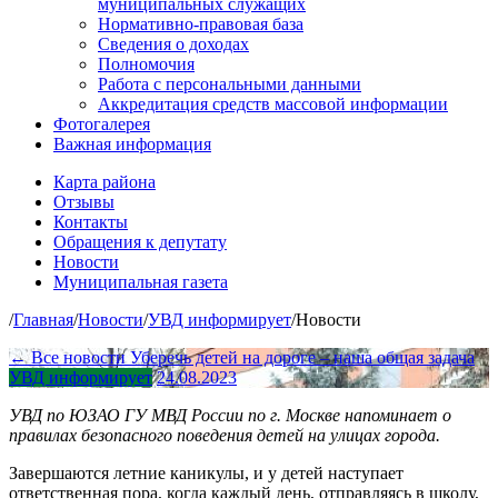
муниципальных служащих
Нормативно-правовая база
Сведения о доходах
Полномочия
Работа с персональными данными
Аккредитация средств массовой информации
Фотогалерея
Важная информация
Карта района
Отзывы
Контакты
Обращения к депутату
Новости
Муниципальная газета
/
Главная
/
Новости
/
УВД информирует
/
Новости
← Все новости
Уберечь детей на дороге – наша общая задача
УВД информирует
24.08.2023
УВД по ЮЗАО ГУ МВД России по г. Москве напоминает о
правилах безопасного поведения детей на улицах города.
Завершаются летние каникулы, и у детей наступает
ответственная пора, когда каждый день, отправляясь в школу,