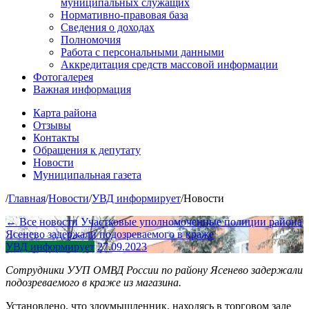
муниципальных служащих
Нормативно-правовая база
Сведения о доходах
Полномочия
Работа с персональными данными
Аккредитация средств массовой информации
Фотогалерея
Важная информация
Карта района
Отзывы
Контакты
Обращения к депутату
Новости
Муниципальная газета
/
Главная
/
Новости
/
УВД информирует
/
Новости
← Все новости
Участковые уполномоченные полиции района
Ясенево задержали подозреваемого в краже
УВД информирует
27.09.2023
Сотрудники УУП ОМВД России по району Ясенево задержали
подозреваемого в краже из магазина.
Установлено, что злоумышленник, находясь в торговом зале