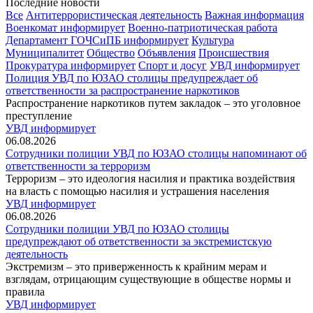
Последние новости
Все
Антитеррористическая деятельность
Важная информация
Военкомат информирует
Военно-патриотическая работа
Департамент ГОЧСиПБ информирует
Культура
Муниципалитет
Общество
Объявления
Происшествия
Прокуратура информирует
Спорт и досуг
УВД информирует
Полиция УВД по ЮЗАО столицы предупреждает об
ответственности за распространение наркотиков
Распространение наркотиков путем закладок – это уголовное
преступление
УВД информирует
06.08.2026
Сотрудники полиции УВД по ЮЗАО столицы напоминают об
ответственности за терроризм
Терроризм – это идеология насилия и практика воздействия
на власть с помощью насилия и устрашения населения
УВД информирует
06.08.2026
Сотрудники полиции УВД по ЮЗАО столицы
предупреждают об ответственности за экстремистскую
деятельность
Экстремизм – это приверженность к крайним мерам и
взглядам, отрицающим существующие в обществе нормы и
правила
УВД информирует