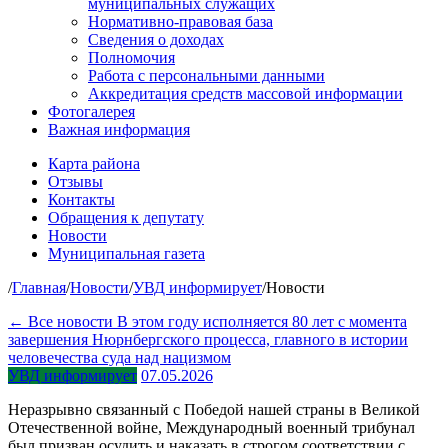
муниципальных служащих
Нормативно-правовая база
Сведения о доходах
Полномочия
Работа с персональными данными
Аккредитация средств массовой информации
Фотогалерея
Важная информация
Карта района
Отзывы
Контакты
Обращения к депутату
Новости
Муниципальная газета
/
Главная
/
Новости
/
УВД информирует
/
Новости
← Все новости
В этом году исполняется 80 лет с момента
завершения Нюрнбергского процесса, главного в истории
человечества суда над нацизмом
УВД информирует
07.05.2026
Неразрывно связанный с Победой нашей страны в Великой
Отечественной войне, Международный военный трибунал
был призван осудить и наказать в строгом соответствии с