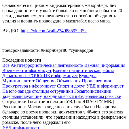
Ознакомьтесь с циклом видеоматериалов «Нюрнберг. Без
срока давности» и узнайте больше о важнейшем событии 20
века, доказавшем, что человечество способно объединять
усилия и вершить правосудие в масштабах всего мира.
ВИДЕО:
https://vk.com/wall-234988595_352
#безсрокадавности #нюрнберг80 #суднародов
Последние новости
Все
Антитеррористическая деятельность
Важная информация
Военкомат информирует
Военно-патриотическая работа
Департамент ГОЧСиПБ информирует
Культура
Муниципалитет
Общество
Объявления
Происшествия
Прокуратура информирует
Спорт и досуг
УВД информирует
На юго-западе столицы сотрудники Госавтоинспекции
задержали мужчину, находившегося в федеральном розыске
Сотрудники Госавтоинспекции УВД по ЮЗАО ГУ МВД
России по г. Москве в ходе несения службы на Нагорном
бульваре во время проверки документов у 48-летнего жителя
столицы установили, что гражданин находится в федеральном
розыске, после чего задержали его
УВД информирует