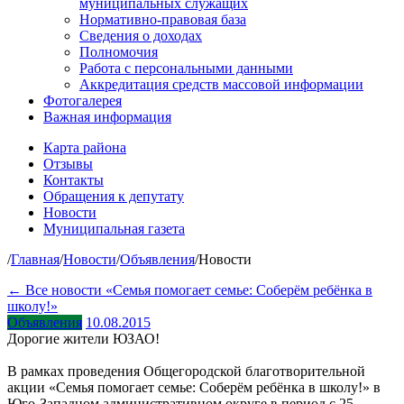
муниципальных служащих
Нормативно-правовая база
Сведения о доходах
Полномочия
Работа с персональными данными
Аккредитация средств массовой информации
Фотогалерея
Важная информация
Карта района
Отзывы
Контакты
Обращения к депутату
Новости
Муниципальная газета
/
Главная
/
Новости
/
Объявления
/
Новости
← Все новости
«Семья помогает семье: Соберём ребёнка в
школу!»
Объявления
10.08.2015
Дорогие жители ЮЗАО!
В рамках проведения Общегородской благотворительной
акции «Семья помогает семье: Соберём ребёнка в школу!» в
Юго-Западном административном округе в период с 25