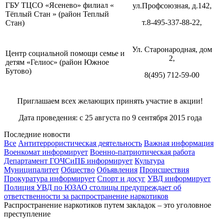
ГБУ ТЦСО «Ясенево» филиал «
ул.Профсоюзная, д.142,
Тёплый Стан » (район Теплый
т.8-495-337-88-22,
Стан)
Ул. Старонародная, дом
Центр социальной помощи семье и
2,
детям «Гелиос» (район Южное
Бутово)
8(495) 712-59-00
Приглашаем всех желающих принять участие в акции!
Дата проведения: с 25 августа по 9 сентября 2015 года
Последние новости
Все
Антитеррористическая деятельность
Важная информация
Военкомат информирует
Военно-патриотическая работа
Департамент ГОЧСиПБ информирует
Культура
Муниципалитет
Общество
Объявления
Происшествия
Прокуратура информирует
Спорт и досуг
УВД информирует
Полиция УВД по ЮЗАО столицы предупреждает об
ответственности за распространение наркотиков
Распространение наркотиков путем закладок – это уголовное
преступление