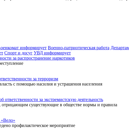
оенкомат информирует
Военно-патриотическая работа
Департа
ет
Спорт и досуг
УВД информирует
ости за распространение наркотиков
реступление
ветственности за терроризм
 власть с помощью насилия и устрашения населения
ответственности за экстремистскую деятельность
м, отрицающим существующие в обществе нормы и правила
 «Вело»
ведено профилактическое мероприятие