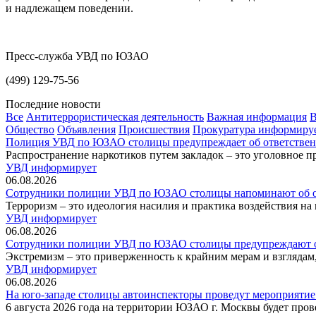
и надлежащем поведении.
Пресс-служба УВД по ЮЗАО
(499) 129-75-56
Последние новости
Все
Антитеррористическая деятельность
Важная информация
В
Общество
Объявления
Происшествия
Прокуратура информиру
Полиция УВД по ЮЗАО столицы предупреждает об ответственн
Распространение наркотиков путем закладок – это уголовное п
УВД информирует
06.08.2026
Сотрудники полиции УВД по ЮЗАО столицы напоминают об от
Терроризм – это идеология насилия и практика воздействия на
УВД информирует
06.08.2026
Сотрудники полиции УВД по ЮЗАО столицы предупреждают об 
Экстремизм – это приверженность к крайним мерам и взгляда
УВД информирует
06.08.2026
На юго-западе столицы автоинспекторы проведут мероприятие
6 августа 2026 года на территории ЮЗАО г. Москвы будет про