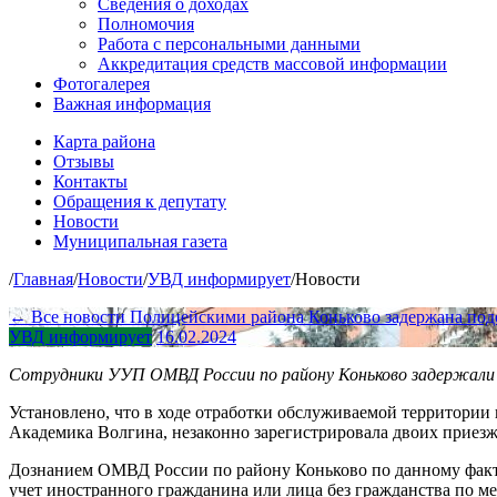
Сведения о доходах
Полномочия
Работа с персональными данными
Аккредитация средств массовой информации
Фотогалерея
Важная информация
Карта района
Отзывы
Контакты
Обращения к депутату
Новости
Муниципальная газета
/
Главная
/
Новости
/
УВД информирует
/
Новости
← Все новости
Полицейскими района Коньково задержана под
УВД информирует
16.02.2024
Сотрудники УУП ОМВД России по району Коньково задержали 
Установлено, что в ходе отработки обслуживаемой территории
Академика Волгина, незаконно зарегистрировала двоих приезжи
Дознанием ОМВД России по району Коньково по данному факту
учет иностранного гражданина или лица без гражданства по м