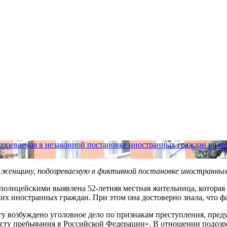
озреваемая в незаконной постановке иностранных граждан на м
женщину, подозреваемую в фиктивной постановке иностранных
 полицейскими выявлена 52-летняя местная жительница, которая
х иностранных граждан. При этом она достоверно знала, что фа
 возбуждено уголовное дело по признакам преступления, преду
есту пребывания в Российской Федерации». В отношении подозре