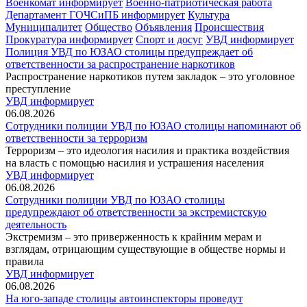
Военкомат информирует
Военно-патриотическая работа
Департамент ГОЧСиПБ информирует
Культура
Муниципалитет
Общество
Объявления
Происшествия
Прокуратура информирует
Спорт и досуг
УВД информирует
Полиция УВД по ЮЗАО столицы предупреждает об
ответственности за распространение наркотиков
Распространение наркотиков путем закладок – это уголовное
преступление
УВД информирует
06.08.2026
Сотрудники полиции УВД по ЮЗАО столицы напоминают об
ответственности за терроризм
Терроризм – это идеология насилия и практика воздействия
на власть с помощью насилия и устрашения населения
УВД информирует
06.08.2026
Сотрудники полиции УВД по ЮЗАО столицы
предупреждают об ответственности за экстремистскую
деятельность
Экстремизм – это приверженность к крайним мерам и
взглядам, отрицающим существующие в обществе нормы и
правила
УВД информирует
06.08.2026
На юго-западе столицы автоинспекторы проведут