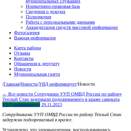
муниципальных служащих
Нормативно-правовая база
Сведения о доходах
Полномочия
Работа с персональными данными
Аккредитация средств массовой информации
Фотогалерея
Важная информация
Карта района
Отзывы
Контакты
Обращения к депутату
Новости
Муниципальная газета
/
Главная
/
Новости
/
УВД информирует
/
Новости
← Все новости
Сотрудники УУП ОМВД России по району
Теплый Стан задержали подозреваемого в краже самоката
УВД информирует
29.11.2023
Сотрудниками УУП ОМВД России по району Теплый Стан
задержан подозреваемый в краже.
Установлено, что злоумышленник, воспользовавшись